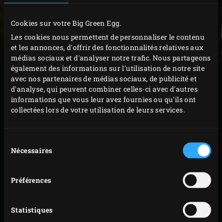
pour vous fournir en consommables. Les différents «
niveaux » Platinum, Gold, Silver et Bronze définissent
Cookies sur votre Big Green Egg.
l’importance du rayon « Big Green Egg » chez chaque
Les cookies nous permettent de personnaliser le contenu
et les annonces, d'offrir des fonctionnalités relatives aux
revendeur.
médias sociaux et d'analyser notre trafic. Nous partageons
Util
Saisissez
également des informations sur l'utilisation de notre site
ma
avec nos partenaires de médias sociaux, de publicité et
votre
pos
d'analyse, qui peuvent combiner celles-ci avec d'autres
act
code
UTILISER MA POSITION ACTUELLE
informations que vous leur avez fournies ou qu'ils ont
postal
collectées lors de votre utilisation de leurs services.
ou
votre
Sélection
NIVEAUX
Nécessaires
du
ville
consentement
PLATINUM
Préférences
GOLD
Statistiques