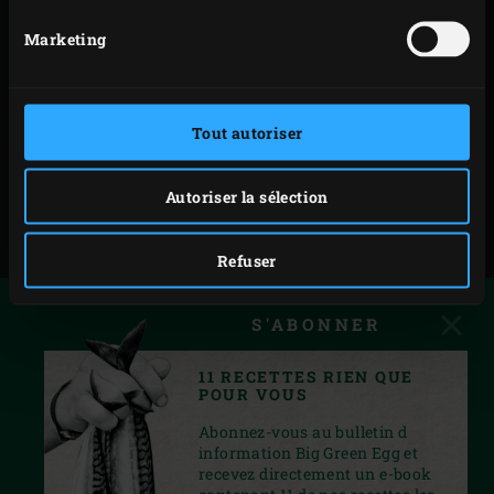
SILVER
Marketing
BRONZE
Tout autoriser
Autoriser la sélection
Refuser
S'ABONNER
11 RECETTES RIEN QUE
POUR VOUS
Abonnez-vous au bulletin d
information Big Green Egg et
recevez directement un e-book