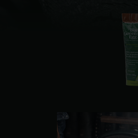
Denmark | Danmark
Estonia | Eesti
Finland | Suomi
France | France
Germany | Deutschland
Greece | Ελλάδα
Hungary | Magyarország