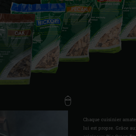
Slovenia | Slovenija
Spain | España
Sweden | Sverige
Switzerland (French) 
Switzerland | Schwei
Turkey | Türkiye
Chaque cuisinier amate
lui est propre. Grâce a