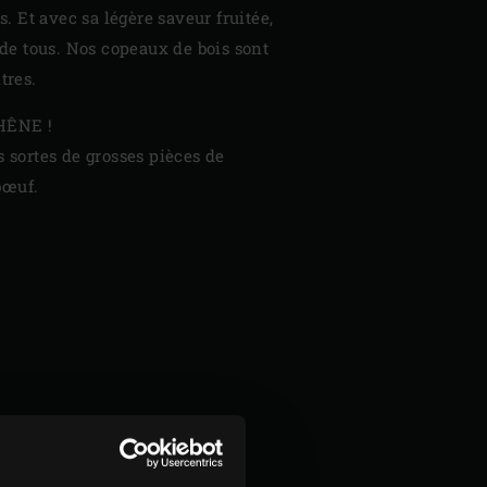
es. Et avec sa légère saveur fruitée,
é de tous. Nos copeaux de bois sont
tres.
CHÊNE !
s sortes de grosses pièces de
bœuf.