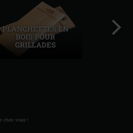
PLANCHETTES EN
BOIS POUR
GRILLADES
Diapo
suivant
e chez vous !