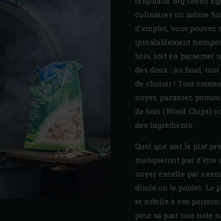
originaux Big Green Egg
culinaires un arôme fu
d’emploi, vous pouvez 
(préalablement trempés
bois, soit en parsemer
des deux : au final, tout
de choisir ! Tout comme 
noyer, pacanier, pommie
de bois (Wood Chips) 
des ingrédients.
Quel que soit le plat p
manqueront pas d’être a
noyer excelle par exemp
dinde ou le poulet. Le 
et subtile à vos poisso
pour sa part une note n