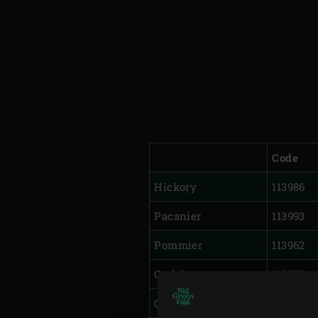
Code
Hickory
113986
Pacanier
113993
Pommier
113962
Cerisier
113979
Chêne
127372