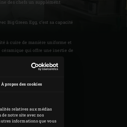
isine des chefs un supplément
vec Big Green Egg, c’est sa capacité
ité à cuire de manière uniforme et
| Schweiz (Français)
 céramique qui offre une inertie de
z
À propos des cookies
alités relatives aux médias
 de notre site avec nos
d'autres informations que vous