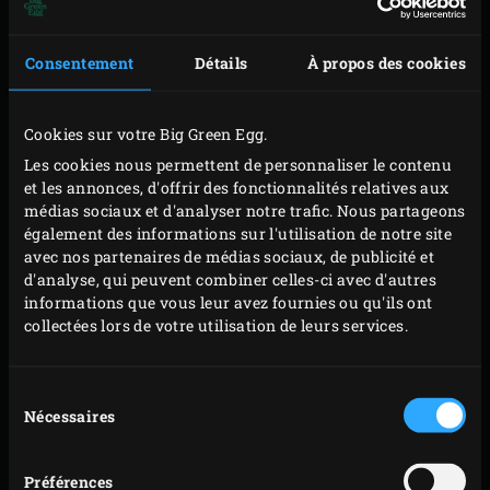
PIÈCES DÉTACHÉES
(
1
)
Consentement
Détails
À propos des cookies
Cookies sur votre Big Green Egg.
Les cookies nous permettent de personnaliser le contenu
CONVEGGTOR®
KIT D'EXTENSION
5 ACCESSOIRES
et les annonces, d'offrir des fonctionnalités relatives aux
(EGGSPANDER)
médias sociaux et d'analyser notre trafic. Nous partageons
également des informations sur l'utilisation de notre site
avec nos partenaires de médias sociaux, de publicité et
d'analyse, qui peuvent combiner celles-ci avec d'autres
informations que vous leur avez fournies ou qu'ils ont
collectées lors de votre utilisation de leurs services.
Sélection
Nécessaires
du
DEMI GRILLE EN
EXTRACTEUR POUR
FONTE
consentement
GRILLE EN FONTE
Préférences