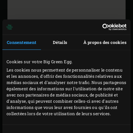
Consentement
Détails
À propos des cookies
EVÉNEMENTS
Cookies sur votre Big Green Egg.
GRILLKURS KLOSTER
Les cookies nous permettent de personnaliser le contenu
MARIA LAACH
-
8/22/2026
et les annonces, d'offrir des fonctionnalités relatives aux
médias sociaux et d'analyser notre trafic. Nous partageons
également des informations sur l'utilisation de notre site
Maria Laach
12
Basic
avec nos partenaires de médias sociaux, de publicité et
56653
Glees
Atelier de base
d'analyse, qui peuvent combiner celles-ci avec d'autres
€ 139,00
informations que vous leur avez fournies ou qu'ils ont
collectées lors de votre utilisation de leurs services.
Plus d&#039;informations
Sélection