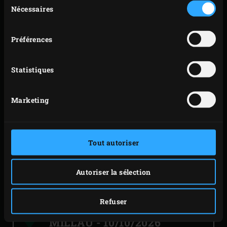
Itinéraire
Nécessaires
du
consentement
Préférences
GRILLKURS KLOSTER
MARIA LAACH
-
9/26/2026
Statistiques
Maria Laach
12
Basic
Marketing
56653
Glees
Atelier de base
€ 139,00
Plus d&#039;informations
Tout autoriser
Itinéraire
Autoriser la sélection
Refuser
100 CHEFS BY GAULT &AMP;
MILLAU
-
10/10/2026