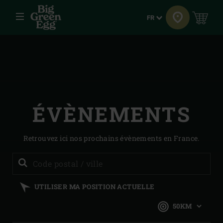
Menu
Langue
FR
ÉVÈNEMENTS
Retrouvez ici nos prochains évènements en France.
Util
Saisissez
ma
votre
pos
act
code
UTILISER MA POSITION ACTUELLE
postal
ou