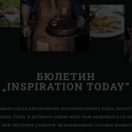
БЮЛЕТИН
„INSPIRATION TODAY“
вашата доза вдъхновение по електронната поща, регис
tion Today и добавете малко вкус към входящата си пощ
те най-вкусните рецепти, вдъхновяващи сезонни менюта