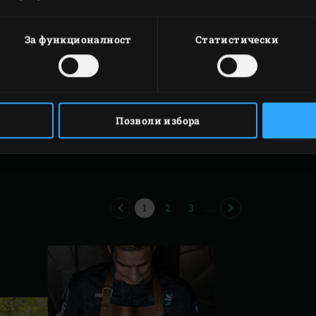
За функционалност
Статистически
БРАУНИС
Позволи избора
PREVIOUS
PAGE
PAGE
PAGE
NEXT
1
2
3
...