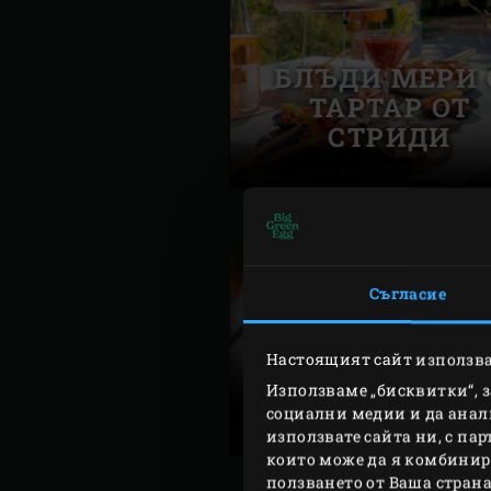
БЛЪДИ МЕРИ 
ТАРТАР ОТ
СТРИДИ
Съгласие
Настоящият сайт използва
НАЙ-ДОБРИЯ
Използваме „бисквитки“, 
БАРБЕКЮ СО
социални медии и да анал
използвате сайта ни, с па
които може да я комбинира
ползването от Ваша страна