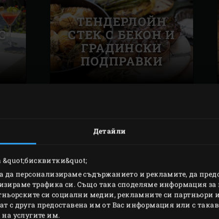
ТЕНДЕРЛОЙН
С
СТЕК С БЕКОН И
ГРАДИНСКИ
ПОДПРАВКИ
Детайли
ПЕЧЕНИ
 &quot;бисквитки&quot;
Т
ЗЕЛЕНЧУЦИ В
за да персонализираме съдържанието и рекламите, да пре
С
СТИЛ CAVEMAN”
изираме трафика си. Също така споделяме информация за 
ртньорските си социални медии, рекламните си партньори и
т с друга предоставена им от Вас информация или с такава
 на услугите им.