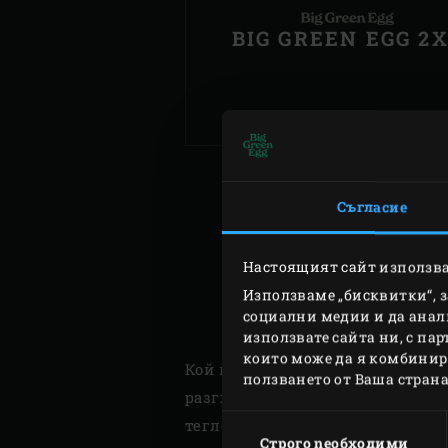
BIG GREEN EGG 2
Съгласие
Настоящият сайт използва
Използваме „бисквитки“, 
социални медии и да анал
използвате сайта ни, с па
които може да я комбинира
Кой модел би бил по-подходящ з
ползването от Ваша страна
разглеждането на различните мо
Избор
тегло и височина.
на
Строго nеобходими