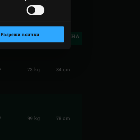
Разреши всички
ОТВЕНЕ
ТЕГЛО
ВИСОЧИНА
²
73 kg
84 cm
²
99 kg
78 cm