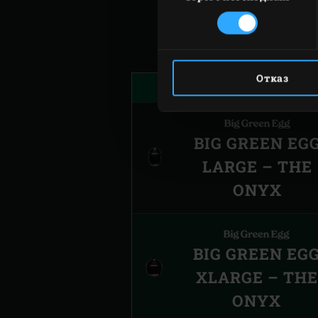
съгласие
Отказ
BIG GREEN EG
LARGE – THE
ONYX
BIG GREEN EG
XLARGE – THE
ONYX