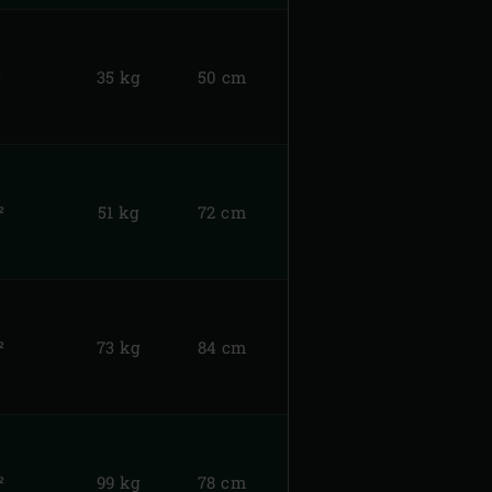
²
35 kg
50 cm
²
51 kg
72 cm
²
73 kg
84 cm
²
99 kg
78 cm