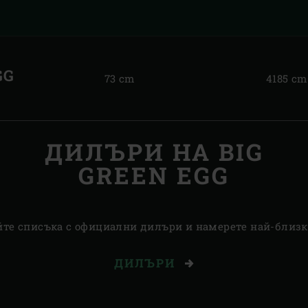
GG
73 cm
4185 cm
ДИЛЪРИ НА BIG
GREEN EGG
йте списъка с официални дилъри и намерете най-близки
ДИЛЪРИ