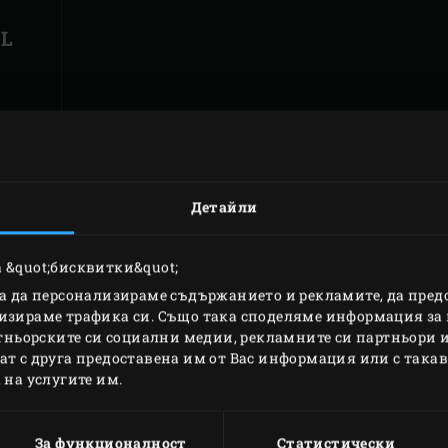
XL
Детайли
СРАВНЕТЕ
РАЗЛИЧНИТЕ
 &quot;бисквитки&quot;
за да персонализираме съдържанието и рекламите, да пре
МОДЕЛИ
изираме трафика си. Също така споделяме информация за 
ртньорските си социални медии, рекламните си партньори и
т с друга предоставена им от Вас информация или с такава
а вашите нужди – Big Green Egg Large или Big Green E
 на услугите им.
дели EGG и сравняването им по характеристики като д
За функционалност
Статистически