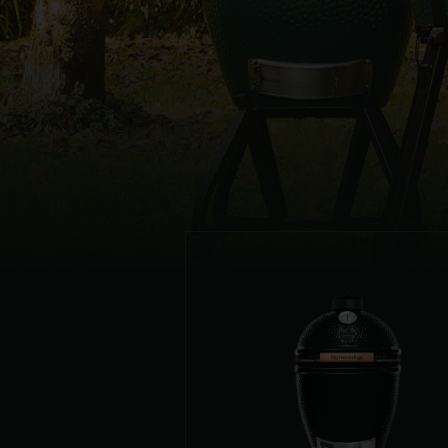
Denmark | Danmark
Estonia | Eesti
Finland | Suomi
France | France
Germany | Deutschland
Greece | Ελλάδα
Hungary | Magyarország