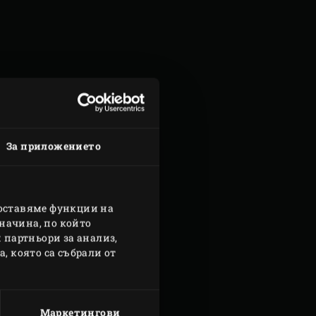
За приложението
доставяме функции на
начина, по който
 партньори за анализ,
, която са събрали от
gg Medium? Улеснихме
иаметър, площ за готвене,
Маркетингови