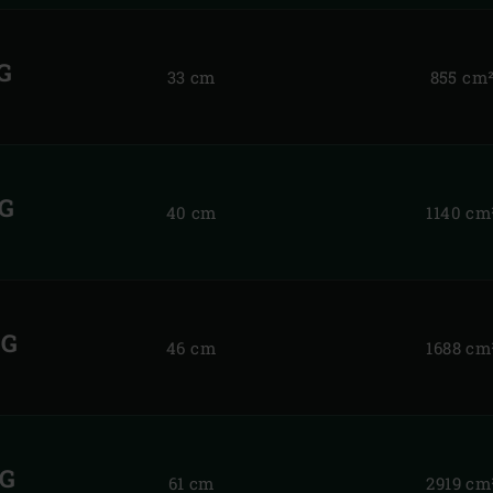
G
33 cm
855 cm
GG
40 cm
1140 cm
GG
46 cm
1688 cm
GG
61 cm
2919 cm