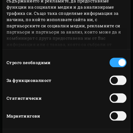
съдържанието и рекламите, да предоставяме
Запознайте се с нашите продукти и открийте дилър
функции на социални медии и да анализираме
във вашия район (за да направите покупка
трафика си. Също така споделяме информация за
начина, по който използвате сайта ни, с
веднага…).
партньорските си социални медии, рекламните си
партньори и партньори за анализ, които може да я
комбинират с друга предоставена им от Вас
информация или с такава, която са събрали от
ползването от Ваша страна на услугите им.
МОДЕЛИ
АКСЕСОАРИ
Избор
Строго nеобходими
на
съгласие
За функционалност
Статистически
ДИЛЪРИ
PRODUCT
CATALOGUE
Маркетингови