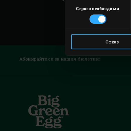
Избор
на
Строго nеобходими
съгласие
Отказ
Абонирайте се за нашия бюлетин: