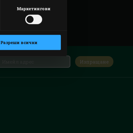
Маркетингови
Разреши всички
Изпращане