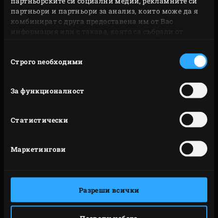
партньорските си социални медии, рекламните си
на нашия сервиз и гаранция.
партньори и партньори за анализ, които може да я
комбинират с друга предоставена им от Вас
информация или с такава, която са събрали от
ползването от Ваша страна на услугите им.
Избор
РЕГИСТРИРАЙТЕ
СГЛОБЯВАНЕ НА
Строго nеобходими
на
ВАШЕТО
ВАШЕТО
съгласие
БАРБЕКЮ EGG
БАРБЕКЮ EGG
За функционалност
Статистически
ИЗПОЛЗВАНЕ НА
ПОЧИСТВАНЕ НА
ВАШЕТО
ВАШЕТО
Маркетингови
БАРБЕКЮ EGG
БАРБЕКЮ EGG
Разреши всички