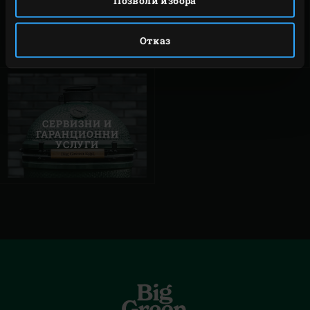
Позволи избора
ПОДДРЪЖКА НА
УПЪТВАНИЯ
ВАШЕТО
БАРБЕКЮ EGG
Отказ
СЕРВИЗНИ И
ГАРАНЦИОННИ
УСЛУГИ