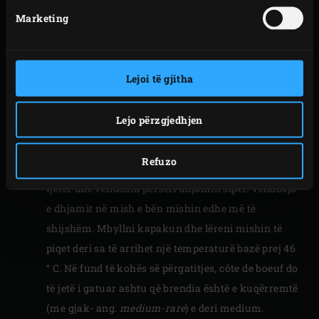
nga côte de boeuf dhe me kujdes bëni prerje kryq e
Marketing
tërthore. Vendosni copëzën e dhjamit në grilën e
EGG për 1-2 minuta në mënyrë që dhjami të
shkrihet deri në një masë.
Lejoi të gjitha
Fërkoni dhjamin mbi grilë, vendoseni cote de boeuf
në grilë dhe vendoseni copëzën e dhjamit në mish.
Lejo përzgjedhjen
Mbyllni kapakun e EGG dhe lëreni mishin të piqet
ngadalë për 30 minuta.
Refuzo
Hiqni dhjamin nga mishi, kthejeni mishin në anën
tjetër dhe vendosni përsëri dhjamin sipër. Vendosja
e dhjamit në mish e bën mishin edhe më të
shijshëm. Mbyllni kapakun dhe lëreni mishin të
piqet deri sa të arrihet një temperaturë bazë prej 46
° C. Në fund të kohës së përgatitjes, côte de boeuf do
të jetë i gatuar ashtu që brendia është e kuqërremtë
(me gjak- ang.
medium-rare
) e deri medium.