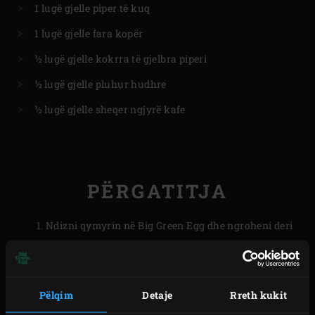
1 lugë gjelle piper të kuq
1 lugë gjelle fara kopër
½ lugë gjelle kokrra të gjelbra piperi
½ lugë gjelle pluhur hudhre
½ lugë gjelle sheqer ngjyrë kafe
PËRGATITJA
Ndizni qymyrin në Big Green Egg dhe ngroheni deri
në 70-100 ° C. Për të përgatitur përzierjen lyrëse,
hidheni kripën e
detit në tavën e rrumbullakët
. Nëse
është e nevojshme, tymosni më shumë kripë se sa
Pëlqim
Detaje
Rreth kukit
kërkohet për përdorim në të ardhmen; kripa e