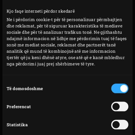
tymosur do të shijojë shumë mirë në çdo produkt.
Kjo faqe interneti përdor skedarë
Shpërndani një sasi të vogël të
ashklave të drurit të
Ne i përdorim cookie-t për të personalizuar përmbajtjen
arrës
amerikane mbi qymyrin që digjet dhe
dhe reklamat, për të siguruar karakteristika të mediave
vendosni
grilën
në EGG. Vendoseni tavën me kripën
sociale dhe për të analizuar trafikun tonë. Ne gjithashtu
në grilë, mbylleni kapakun e EGG dhe tymosni
ndajmë informacion në lidhje me përdorimin tuaj të faqes
sonë me mediat sociale, reklamat dhe partnerët tanë
kripën për 45-60 minuta. Nëse jeni duke tymosur
analitik që mund të kombinojnë atë me informacion
një sasi të madhe kripe, përzieni kripën herë pas
tjertër që ju keni dhënë atyre, ose atë që e kanë mbledhur
here gjatë tymosjes së saj.
nga përdorimi juaj prej shërbimeve të tyre.
Largoni tavën e rrumbullakët me kripën nga EGG
dhe vendosni një lugë gjelle kripë në havan. Shto
Zgjedhja
përbërësit e tjerë për përzierjen lyrëse me mëlmesa
Të domosdoshme
e
pëlqimit
dhe shtypini imët në havan. Sigurohuni që të
përzihen plotësisht.
Preferencat
Largoni grilën nga EGG, vendosni
konvEGGtor-in
dhe ndërroni grilën. Ngrohni EGG deri në një
Statistika
temperaturë prej 120 ° C. Priteni një copëz dhjami