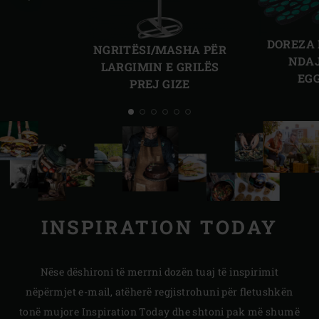
Slajdi
Slajd
paraprak
tjetër
DOREZA 
NGRITËSI/MASHA PËR
NDAJ
LARGIMIN E GRILËS
EG
PREJ GIZE
INSPIRATION TODAY
Nëse dëshironi të merrni dozën tuaj të inspirimit
nëpërmjet e-mail, atëherë regjistrohuni për fletushkën
tonë mujore Inspiration Today dhe shtoni pak më shumë