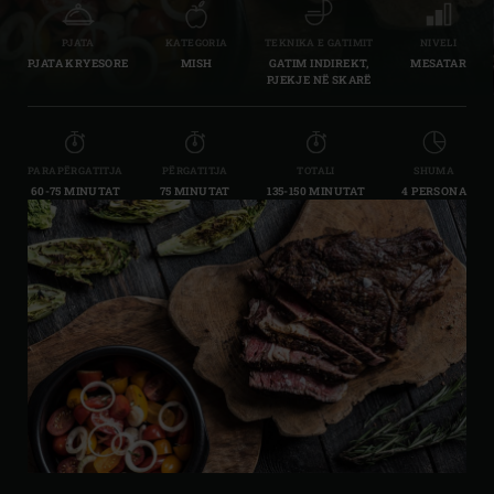
PJATA
KATEGORIA
TEKNIKA E GATIMIT
NIVELI
PJATA KRYESORE
MISH
GATIM INDIREKT,
MESATAR
PJEKJE NË SKARË
PARAPËRGATITJA
PËRGATITJA
TOTALI
SHUMA
60-75 MINUTAT
75 MINUTAT
135-150 MINUTAT
4 PERSONA