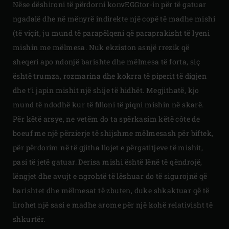
Nëse dëshironi të përdorni konvEGGtor-in për të gatuar
ngadalë dhe në mënyrë indirekte një copë të madhe mishi
(të viçit, ju mund të parapëlqeni që paraprakisht të lyeni
mishin me mëlmesa. Nuk ekziston asnjë rrezik që
sheqeri apo ndonjë barishte dhe mëlmesa të forta, siç
është trumza, rozmarina dhe kokrra të piperit të digjen
dhe t’i japin mishit një shije të hidhët. Megjithatë, kjo
mund të ndodhë kur të filloni të piqni mishin në skarë.
Për këtë arsye, ne vetëm do ta spërkasim këtë côte de
boeuf me një përzierje të shijshme mëlmesash për biftek,
për përdorim në të gjitha llojet e përgatitjeve të mishit,
pasi të jetë gatuar. Derisa mishi është lënë të qëndrojë,
lëngjet dhe avujt e ngrohtë të lëshuar do të sigurojnë që
barishtet dhe mëlmesat të zbuten, duke shkaktuar që të
lirohet një sasi e madhe arome për një kohë relativisht të
shkurtër.