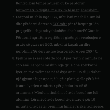
Kontrolloni temperaturën duke përdorur
termometrin digjital me lexim të menjëhershëm.
Largoni mishin nga EGG, mbuloni me foli alumini
dhe përdorni dorezën
EGGmitt
për të hequr grilën
prej çeliku të pandryshkshëm dhe konvEGGtor-in.
Përdorni
ngritësin e grilës së gizës
për vendosjen e
grilës së gizës
në EGG, mbyllni kapakun dhe
ngrohni EGG deri në një temperaturë prej 250 ° C.
Pjekni në skarë côte de boeuf për rreth 2 minuta në
çdo anë. Largoni mishin nga grila dhe spërkatni
lyerjen me mëlmesa në të dyja anët. Do të ju duhet
një gjysmë luge apo një lugë e plotë gjelle për këtë
(ruani lyerjen e mbetur për përdorim në të
ardhmen). Mbuloni lirshëm côte de boeuf me foli
alumini. Lëreni côte de boeuf të qëndrojë për 10
minuta dhe pastaj preni mishin në rriska tërheqëse.