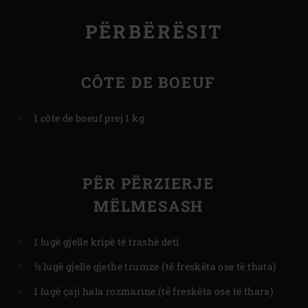
PËRBËRËSIT
CÔTE DE BOEUF
1 côte de boeuf prej 1 kg
PËR PËRZIERJE
MËLMESASH
1 lugë gjelle kripë të trashë deti
½ lugë gjelle gjethe trumze (të freskëta ose të thata)
1 lugë çaji hala rozmarine (të freskëta ose të thara)