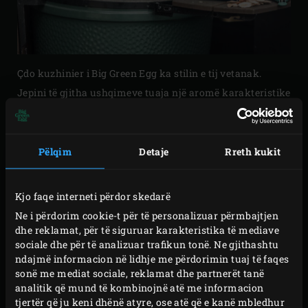
Çdo kuzhinier i Big Green Egg ka stilin e tij vetanak.
Jepini të gjitha ushqimeve tuaja një aromë karakteristike
me shije të tymosur duke përdorur ashkëlat origjinale
nga druri. Përziejini ashkëlat e drurit (të zhytura në ujë)
në qymyrin tuaj ose hedhni një grusht mbi të, ose bëni të
Pëlqim
Detaje
Rreth kukit
dyja; kjo është e gjitha çështje e shijes. E njëjta vlen edhe
për llojin e ashkëlave të drurit që mund të zgjidhni:
Kjo faqe interneti përdor skedarë
hikërror, arrë amerikane, druri i mollës apo i qershisë.
Ne i përdorim cookie-t për të personalizuar përmbajtjen
dhe reklamat, për të siguruar karakteristika të mediave
Ashkëlat e drurit përshtaten me çdo lloj gatimi. Druri i
sociale dhe për të analizuar trafikun tonë. Ne gjithashtu
arrës është i përshtatshëm për përgaditjen e mishit të
ndajmë informacion në lidhje me përdorimin tuaj të faqes
sonë me mediat sociale, reklamat dhe partnerët tanë
kuq, gjeldetit dhe pulës. Duri i arrës amerikane i jep
analitik që mund të kombinojnë atë me informacion
peshkut dhe shpezëve një aromë të pasur dhe të butë.
tjertër që ju keni dhënë atyre, ose atë që e kanë mbledhur