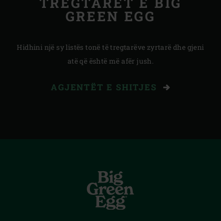
TREGTARËT E BIG
GREEN EGG
Hidhini një sy listës tonë të tregtarëve zyrtarë dhe gjeni
atë që është më afër jush.
AGJENTËT E SHITJES