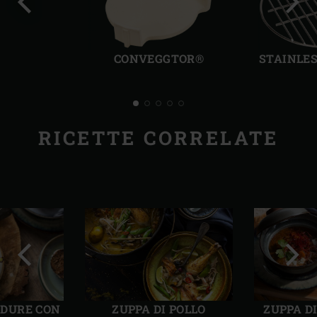
Precedente
Succ
CONVEGGTOR®
STAINLES
RICETTE CORRELATE
Precedente
Succ
RDURE CON
ZUPPA DI POLLO
ZUPPA D