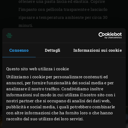
ottenere una pasta liscia ed elastica. Coprire
l’impasto con pellicola trasparente e lasciarlo
riposare a temperatura ambiente per circa 30
minuti.
Per la zuppa, posizionare la
Green Dutch Oven
sulla
griglia dell’EGG. Aggiungere il liquido degli asparagi,
le punte e la panna e portare a ebollizione.
Consenso
Dettagli
Informazioni sui cookie
Lasciare sobbollire la zuppa per circa 15 minuti,
finché le punte degli asparagi non saranno morbide.
Questo sito web utilizza i cookie
Tagliare il burro a cubetti. Passare la zuppa al
Utilizziamo i cookie per personalizzare contenuti ed
setaccio, aggiungere il burro e mescolare fino a
annunci, per fornire funzionalità dei social media e per
analizzare il nostro traffico. Condividiamo inoltre
farlo sciogliere. Lasciare raffreddare
informazioni sul modo in cui utilizza il nostro sito con i
completamente la zuppa.
nostri partner che si occupano di analisi dei dati web,
pubblicità e social media, i quali potrebbero combinarle
con altre informazioni che ha fornito loro o che hanno
raccolto dal suo utilizzo dei loro servizi.