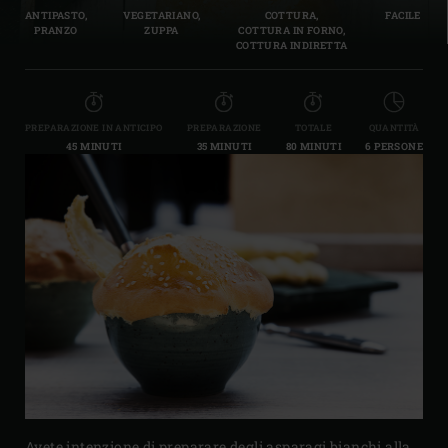
ANTIPASTO,
VEGETARIANO,
COTTURA,
FACILE
PRANZO
ZUPPA
COTTURA IN FORNO,
COTTURA INDIRETTA
PREPARAZIONE IN ANTICIPO
PREPARAZIONE
TOTALE
QUANTITÀ
45 MINUTI
35 MINUTI
80 MINUTI
6 PERSONE
Avete intenzione di preparare degli asparagi bianchi alla