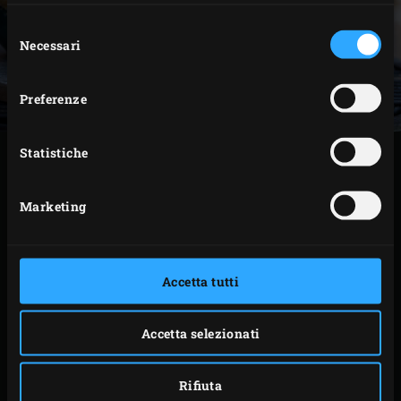
Selezione
Necessari
del
consenso
Preferenze
Statistiche
METODO
Marketing
Portare la temperatura dell’EGG a 200°C. Affettare
(se si usano) gli asparagi cotti e dividerli in 6 ciotole
per zuppa. Versare la zuppa raffreddata.
Accetta tutti
Stendere circa metà della pasta su una superficie di
lavoro infarinata fino a raggiungere uno spessore di
Accetta selezionati
3-4 millimetri. Con l’aiuto di un anello da cucina,
ritagliate dalla pasta 6 cerchi di 2 centimetri più
grandi del diametro delle ciotole da zuppa.
Rifiuta