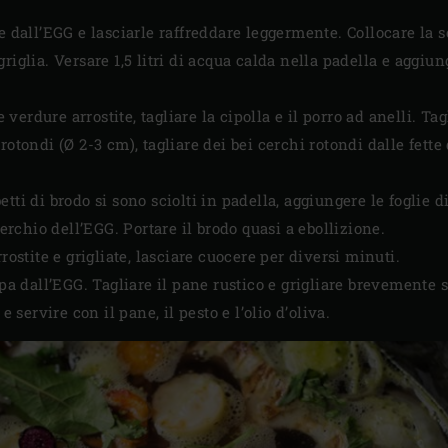
e dall’EGG e lasciarle raffreddare leggermente. Collocare la 
griglia. Versare 1,5 litri di acqua calda nella padella e aggiun
e verdure arrostite, tagliare la cipolla e il porro ad anelli. Tag
otondi (Ø 2-3 cm), tagliare dei bei cerchi rotondi dalle fette
ti di brodo si sono sciolti in padella, aggiungere le foglie di 
perchio dell’EGG. Portare il brodo quasi a ebollizione.
rostite e grigliate, lasciare cuocere per diversi minuti.
pa dall’EGG. Tagliare il pane rustico e grigliare brevemente su
e servire con il pane, il pesto e l’olio d’oliva.