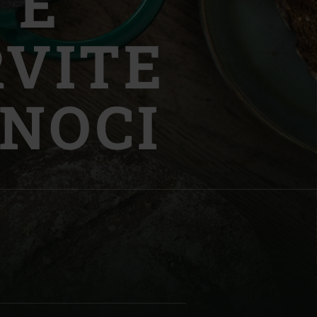
 E
RVITE
 NOCI
| Schweiz (Français)
z