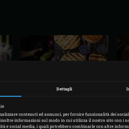
Dettagli
I
REPARAZIONE IN ANTIC
kie
nalizzare contenuti ed annunci, per fornire funzionalità dei social
inoltre informazioni sul modo in cui utilizza il nostro sito con i 
on Grid
nel Big Green Egg, accendere il carbone e riscaldare f
icità e social media, i quali potrebbero combinarle con altre inform
si illumini bene. Nel frattempo, frullare tutti gli ingredienti