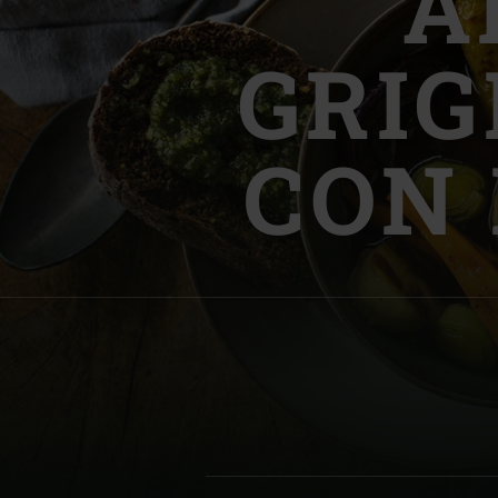
A
Denmark | Danmark
GRIG
Estonia | Eesti
Finland | Suomi
CON 
France | France
Germany | Deutschland
Greece | Ελλάδα
Hungary | Magyarország