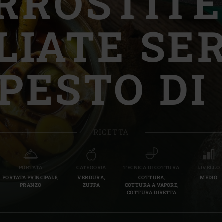
RROSTITE
Slovenia | Slovenija
LIATE SE
Spain | España
Sweden | Sverige
PESTO DI
Switzerland (French) 
Switzerland | Schwei
Turkey | Türkiye
RICETTA
PORTATA
CATEGORIA
TECNICA DI COTTURA
LIVELLO
PORTATA PRINCIPALE,
VERDURA,
COTTURA,
MEDIO
PRANZO
ZUPPA
COTTURA A VAPORE,
COTTURA DIRETTA