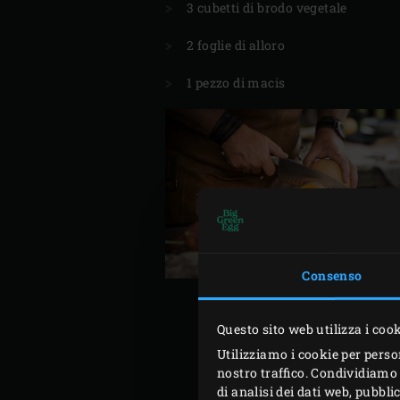
3 cubetti di brodo vegetale
2 foglie di alloro
1 pezzo di macis
Consenso
P
Questo sito web utilizza i coo
Utilizziamo i cookie per perso
nostro traffico. Condividiamo 
Collocare una
Half Cast Ir
di analisi dei dati web, pubbl
Assicurarsi che il carbone 