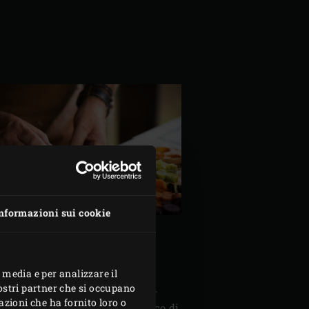
nformazioni sui cookie
IPO
 media e per analizzare il
nostri partner che si occupano
ino a una temperatura di 180°C.
azioni che ha fornito loro o
 del pesto, ad eccezione del succo di