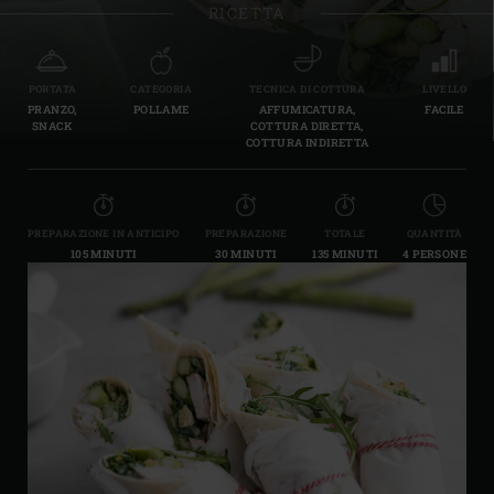
RICETTA
PORTATA
CATEGORIA
TECNICA DI COTTURA
LIVELLO
PRANZO,
POLLAME
AFFUMICATURA,
FACILE
SNACK
COTTURA DIRETTA,
COTTURA INDIRETTA
PREPARAZIONE IN ANTICIPO
PREPARAZIONE
TOTALE
QUANTITÀ
105 MINUTI
30 MINUTI
135 MINUTI
4 PERSONE