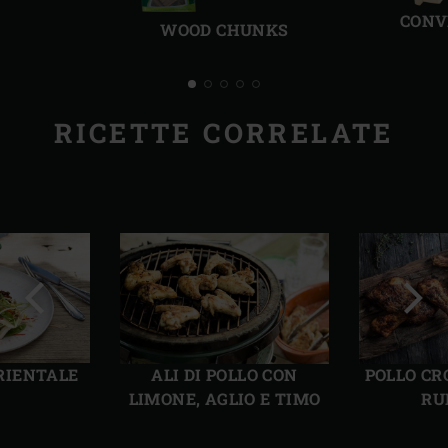
CONV
WOOD CHUNKS
RICETTE CORRELATE
Precedente
Succ
RIENTALE
ALI DI POLLO CON
POLLO CR
LIMONE, AGLIO E TIMO
RU