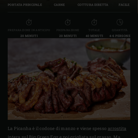
PORTATA PRINCIPALE
CARNE
COTTURA DIRETTA
FACILE
PREPARAZIONE IN ANTICIPO
PREPARAZIONE
TOTALE
QUANTITÀ
20 MINUTI
20 MINUTI
40 MINUTI
4-6 PERSONE
La Picanha è il codone di manzo e viene spesso
arrostita
intera sul Big Green Egg e poi grigliata sul grasso. Ma