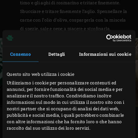
timo e gli aghi di rosmarino e tritare finemente.
Sbucciare e tritare finemente l’aglio. Spennellare la
carne con l’olio d’oliva, cospargerla con la miscela
di spezie, sale e pepe a piacere e strofinarla.
Consenso
Dettagli
Informazioni sui cookie
Questo sito web utilizza i cookie
Utilizziamo i cookie per personalizzare contenuti ed
annunci, per fornire funzionalità dei social media e per
analizzare il nostro traffico. Condividiamo inoltre
informazioni sul modo in cui utilizza il nostro sito con i
nostri partner che si occupano di analisi dei dati web,
pubblicità e social media, i quali potrebbero combinarle
PROCEDIMENTO
con altre informazioni che ha fornito loro o che hanno
raccolto dal suo utilizzo dei loro servizi.
Posizionare lo spiedino sul lato grasso della carne