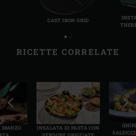
Precedente
Succ
INST
CAST IRON GRID
THER
RICETTE CORRELATE
Precedente
Succ
GHIR
I MANZO
INSALATA DI PASTA CON
SALSICC
IATA
VERDURE GRIGLIATE