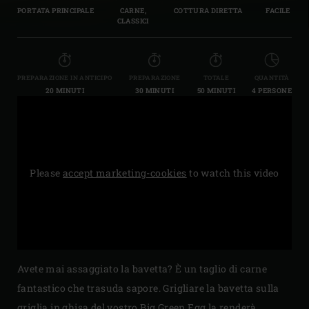
PORTATA PRINCIPALE
CARNE,
COTTURA DIRETTA
FACILE
CLASSICI
PREPARAZIONE IN ANTICIPO
PREPARAZIONE
TOTALE
QUANTITÀ
20 MINUTI
30 MINUTI
50 MINUTI
4 PERSONE
Please
accept marketing-cookies
to watch this video
Avete mai assaggiato la bavetta? È un taglio di carne
fantastico che trasuda sapore. Grigliare la bavetta sulla
griglia in ghisa del vostro Big Green Egg la renderà