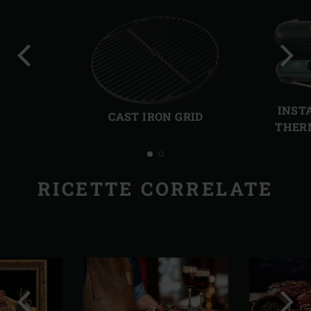
Precedente
Succ
INST
CAST IRON GRID
THER
RICETTE CORRELATE