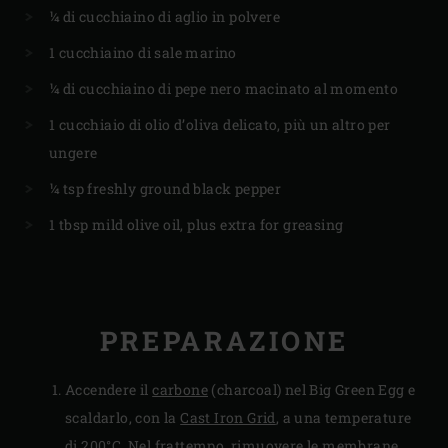
¼ di cucchiaino di aglio in polvere
1 cucchiaino di sale marino
¼ di cucchiaino di pepe nero macinato al momento
1 cucchiaio di olio d’oliva delicato, più un altro per
ungere
¼ tsp freshly ground black pepper
1 tbsp mild olive oil, plus extra for greasing
PREPARAZIONE
Accendere il
carbone
(charcoal) nel Big Green Egg e
scaldarlo, con la
Cast Iron Grid
, a una temperature
di 200°C. Nel frattempo, rimuovere le membrane