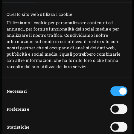
Ungere la griglia in ghisa con olio d’oliva
Questo sito web utilizza i cookie
utilizzando un pezzo di carta da cucina. Posizionare
Utilizziamo i cookie per personalizzare contenuti ed
la bavetta sulla griglia, chiudere il coperchio
annunci, per fornire funzionalità dei social media e per
dell’EGG e grigliare la carne per circa 4 minuti.
analizzare il nostro traffico. Condividiamo inoltre
informazioni sul modo in cui utilizza il nostro sito con i
Girare la carne di un quarto di giro e grigliare per
nostri partner che si occupano di analisi dei dati web,
altri 4 minuti per creare un bel motivo a griglia.
pubblicità e social media, i quali potrebbero combinarle
Girare la bavetta e ripetere l’operazione sull’altro
con altre informazioni che ha fornito loro o che hanno
raccolto dal suo utilizzo dei loro servizi.
lato fino a quando la carne non raggiunge una
temperatura interna di 52-55°C; è possibile misurare
la temperatura interna utilizzando la
Instant Read
Selezione
Necessari
del
Thermometer
.
consenso
Rimuovere la bavetta dall’EGG. Coprire leggermente
Preferenze
la carne con un foglio di alluminio e lasciarla
riposare per circa 10 minuti.
Tagliare la bavetta lungo le fibre in fette sottili.
Statistiche