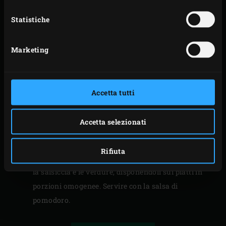
di dimensioni uniformi. Tagliare a metà i peperoni e
rimuovere i gambi e i semi; quindi, usando forme
Statistiche
diverse (come stelle, fiori e cerchi), tagliarli a
pezzetti del diametro di circa 4 cm. Affettare la
Marketing
zucchina a rondelle dello spessore di circa 7 mm ed
eliminare i gambi dei funghi.
Preparare gli
spiedini
alternando verdure e pezzi di
Accetta tutti
salsiccia. Metterli sulla griglia e cuocerli per circa
15 minuti.
Accetta selezionati
Nell’attesa, tagliare i pomodorini in fette sottili e
unirli alla salsa di pomodoro e all’aceto balsamico.
Rifiuta
Togliere gli spiedini dall’EGG e sfilare delicatamente
la salsiccia e le verdure, disponendoli sui piatti in
porzioni omogenee. Servire con la salsa di
pomodoro.