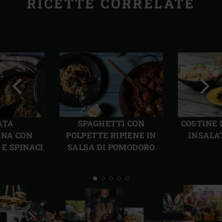
RICETTE CORRELATE
Precedente
Succ
ATA
SPAGHETTI CON
COSTINE 
ANA CON
POLPETTE RIPIENE IN
INSALA
 E SPINACI
SALSA DI POMODORO