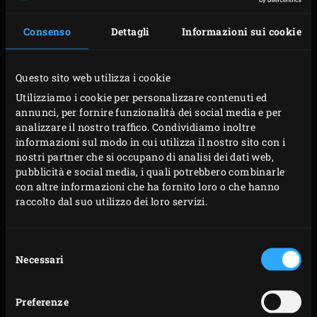
Consenso
Dettagli
Informazioni sui cookie
Questo sito web utilizza i cookie
Utilizziamo i cookie per personalizzare contenuti ed
annunci, per fornire funzionalità dei social media e per
analizzare il nostro traffico. Condividiamo inoltre
informazioni sul modo in cui utilizza il nostro sito con i
nostri partner che si occupano di analisi dei dati web,
pubblicità e social media, i quali potrebbero combinarle
con altre informazioni che ha fornito loro o che hanno
raccolto dal suo utilizzo dei loro servizi.
PREPARAZIONE
Selezione
Necessari
del
Scaldare il Big Green Egg con la
Cast Iron Grid
in
consenso
posizione fino a una temperatura di 180 °C. Nel
frattempo, tagliare ogni salsiccia in otto pezzi
Preferenze