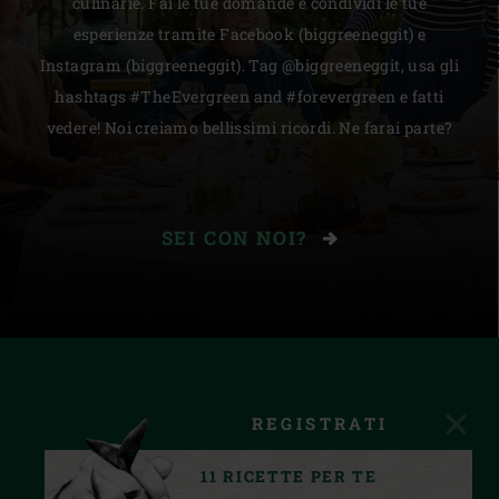
culinarie. Fai le tue domande e condividi le tue
esperienze tramite Facebook (biggreeneggit) e
Instagram (biggreeneggit). Tag @biggreeneggit, usa gli
hashtags #TheEvergreen and #forevergreen e fatti
vedere! Noi creiamo bellissimi ricordi. Ne farai parte?
SEI CON NOI?
REGISTRATI
11 RICETTE PER TE