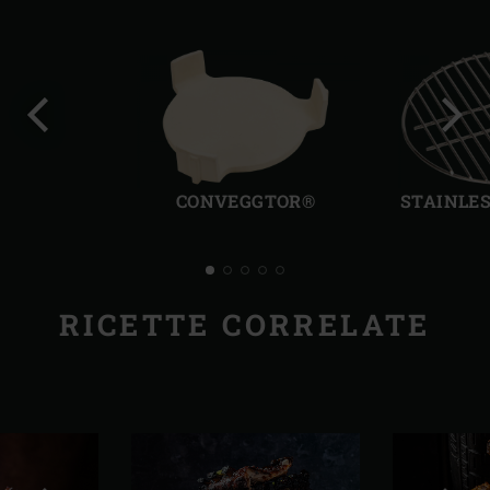
Precedente
Succ
CONVEGGTOR®
STAINLES
RICETTE CORRELATE