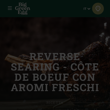
Menu
Lingua
IT
REVERSE
SEARING - CÔTE
DE BOEUF CON
AROMI FRESCHI
RICETTA