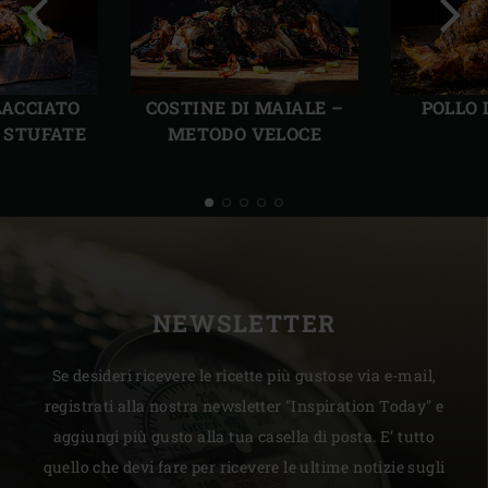
Precedente
Succ
LACCIATO
COSTINE DI MAIALE –
POLLO
E STUFATE
METODO VELOCE
NEWSLETTER
Se desideri ricevere le ricette più gustose via e-mail,
registrati alla nostra newsletter "Inspiration Today" e
aggiungi più gusto alla tua casella di posta. E’ tutto
quello che devi fare per ricevere le ultime notizie sugli