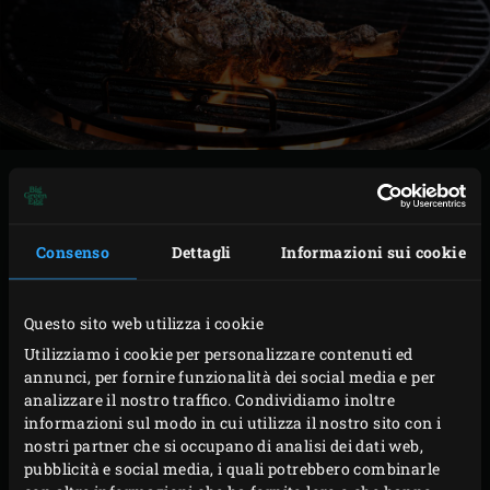
PREPARAZIONE
Appoggiare il côte de boeuf sulla griglia e inserire
Consenso
Dettagli
Informazioni sui cookie
nel cuore della carne la sonda
Dual Probe Remote
Thermometer
. Chiudere il coperchio dell’EGG e
Questo sito web utilizza i cookie
portare la temperatura interna a 47 °C.
Utilizziamo i cookie per personalizzare contenuti ed
Una volta raggiunta la temperatura interna
annunci, per fornire funzionalità dei social media e per
impostata, togliere il côte de boeuf dall’EGG.
analizzare il nostro traffico. Condividiamo inoltre
informazioni sul modo in cui utilizza il nostro sito con i
Coprirlo con un foglio di alluminio. Rimuovere la
nostri partner che si occupano di analisi dei dati web,
griglia e il convEGGtor, quindi inserire nell’EGG la
pubblicità e social media, i quali potrebbero combinarle
Cast Iron Grid
. Chiudere il coperchio dell’EGG e