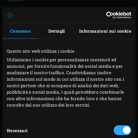
Facile inserimento o rimozione del
convEGGtor
Cottura diretta o indiretta su più libelli
Cottura su griglia rialzata
Consenso
Dettagli
Informazioni sui cookie
Componente di base per
l’EGGspander System
;
compatibile con il2-Piece Multi Level Rack
Questo sito web utilizza i cookie
La dimensione delle maniglie è adatta all’utilizzo di
Utilizziamo i cookie per personalizzare contenuti ed
guanti da forno
annunci, per fornire funzionalità dei social media e per
analizzare il nostro traffico. Condividiamo inoltre
informazioni sul modo in cui utilizza il nostro sito con i
nostri partner che si occupano di analisi dei dati web,
pubblicità e social media, i quali potrebbero combinarle
Modelli
Code
con altre informazioni che ha fornito loro o che hanno
raccolto dal suo utilizzo dei loro servizi.
2XL
119735
XLarge
121196
Selezione
Necessari
del
Large
120725
consenso