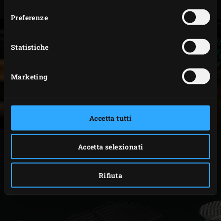
Medium
127242
Preferenze
Statistiche
Marketing
Accetta tutti
ACCESSORI CORRELATI
Accetta selezionati
Rifiuta