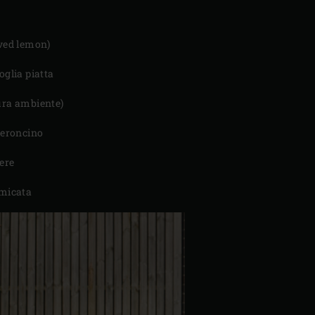
rved lemon)
oglia piatta
ura ambiente)
eperoncino
vere
umicata