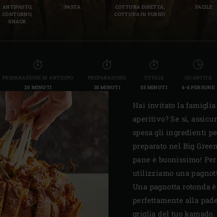
ANTIPASTO,
PASTA
COTTURA DIRETTA,
FACILE
Slovenia | Slovenija
CONTORNO,
COTTURA IN FORNO
SNACK
Spain | España
Sweden | Sverige
Switzerland (French) 
PREPARAZIONE IN ANTICIPO
PREPARAZIONE
TOTALE
QUANTITÀ
20 MINUTI
35 MINUTI
55 MINUTI
4-6 PERSONE
Switzerland | Schwei
Hai invitato la famiglia
Turkey | Türkiye
aperitivo? Se sì, assicur
spesa gli ingredienti pe
preparato nel Big Green
pane è buonissimo! Per 
utilizziamo una pagnott
Una pagnotta rotonda è 
perfettamente alla pade
griglia del tuo kamado