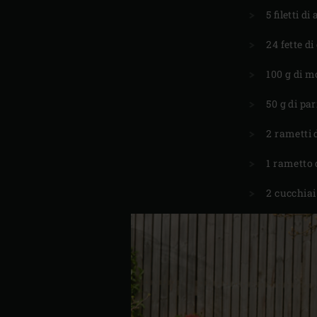
5 filetti d
24 fette di
100 g di m
50 g di pa
2 rametti 
1 rametto 
2 cucchiai 