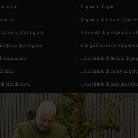
i acciughe
2 spicchi d’aglio
 chorizo
3 spicchi di limone (prese
ozzarella grattugiata
4 rametti di prezzemolo a f
rmigiano grattugiato
250 g di burro (a temperat
di rosmarino
1 cucchiaio di fiocchi di p
di timo
1 cucchiaio di curry in pol
di olio di oliva
1 cucchiaio di paprika aff