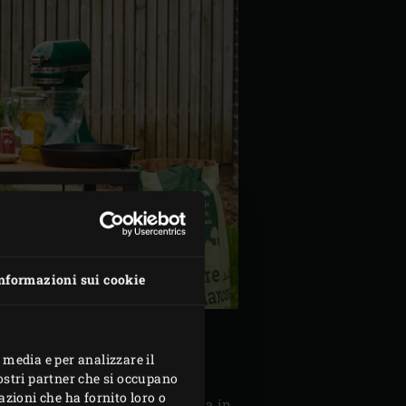
nformazioni sui cookie
 media e per analizzare il
nostri partner che si occupano
azioni che ha fornito loro o
zzando il
convEGGtor
e la
griglia in