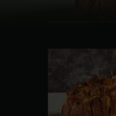
Denmark | Danmark
Estonia | Eesti
Finland | Suomi
France | France
Germany | Deutschland
Greece | Ελλάδα
Hungary | Magyarország