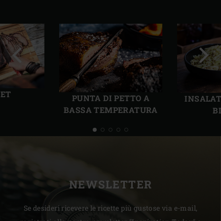
Precedente
Succ
KET
PUNTA DI PETTO A
INSALAT
BASSA TEMPERATURA
B
NEWSLETTER
Se desideri ricevere le ricette più gustose via e-mail,