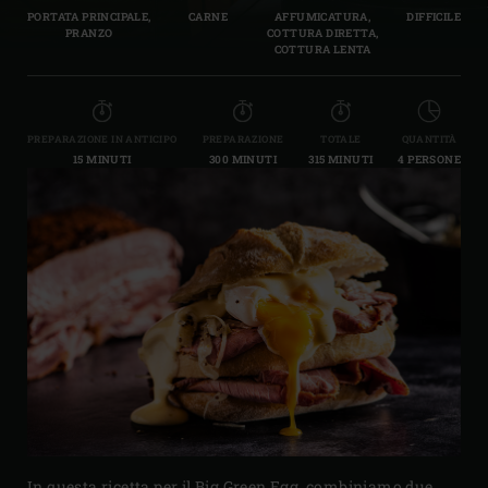
PORTATA PRINCIPALE,
CARNE
AFFUMICATURA,
DIFFICILE
PRANZO
COTTURA DIRETTA,
COTTURA LENTA
PREPARAZIONE IN ANTICIPO
PREPARAZIONE
TOTALE
QUANTITÀ
15 MINUTI
300 MINUTI
315 MINUTI
4 PERSONE
In questa ricetta per il Big Green Egg, combiniamo due