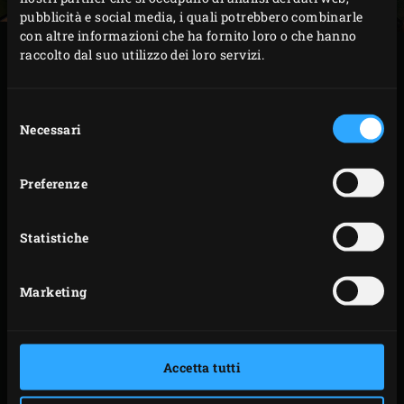
pubblicità e social media, i quali potrebbero combinarle
con altre informazioni che ha fornito loro o che hanno
raccolto dal suo utilizzo dei loro servizi.
PREPARAZIONE
Selezione
Accendere il carbone (the
charcoal
) nel Big Green
Necessari
del
Egg e scaldarlo ad una temperatura di 160 °C. Nel
consenso
frattempo, macinare o schiacciare tutti gli
Preferenze
ingredienti per il rub in un mortaio o in un robot da
cucina.
Sciacquare il petto di vitello sotto acqua corrente
Statistiche
fredda e asciugarlo. Strofinare il petto di vitello
completamente con il rub.
Marketing
Posizionare 1 Apple
Wood Chunk
and 2 Hickory
Wood Chunks
tra I carboni ardenti. Posizionare il
convEGGtor
nell’EGG, posizionare il
Rectangular
Accetta tutti
Drip Pan
(o la
Disposable Drip Pan
) e poi la
Stainless