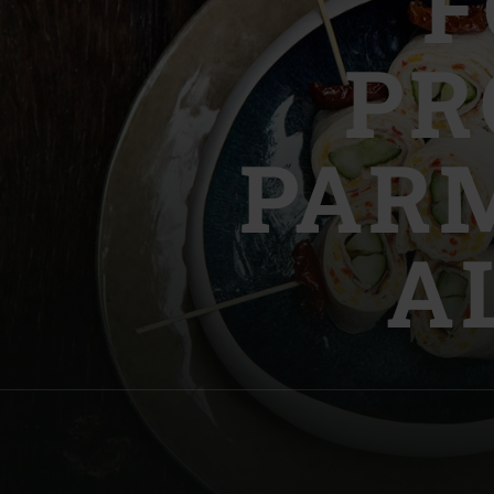
F
Denmark | Danmark
PR
Estonia | Eesti
Finland | Suomi
PARM
France | France
Germany | Deutschland
A
Greece | Ελλάδα
Hungary | Magyarország