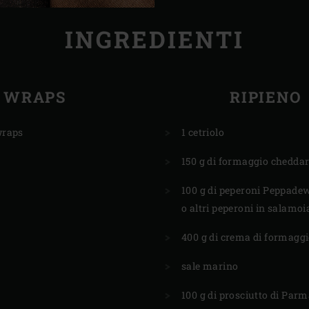
INGREDIENTI
WRAPS
RIPIENO
 wraps
1 cetriolo
150 g di formaggio chedda
100 g di peperoni Peppadew
o altri peperoni in salamoi
400 g di crema di formagg
sale marino
100 g di prosciutto di Parm