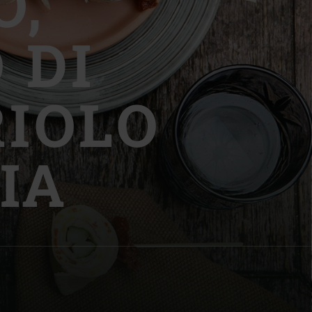
O,
 DI
RIOLO
| Schweiz (Français)
z
IA