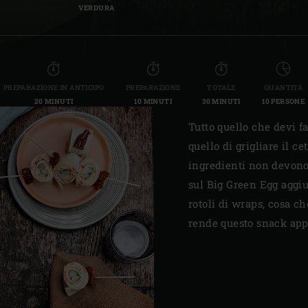
VERDURA
PREPARAZIONE IN ANTICIPO
PREPARAZIONE
TOTALE
QUANTITÀ
20 MINUTI
10 MINUTI
30 MINUTI
10 PERSONE
Tutto quello che devi fa
quello di grigliare il ce
ingredienti non devono
sul Big Green Egg aggiu
rotoli di wraps, cosa che
rende questo snack appe