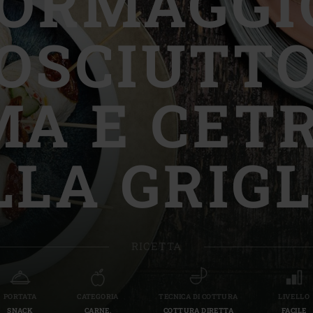
ORMAGGI
Slovenia | Slovenija
OSCIUTTO
Spain | España
Sweden | Sverige
A E CET
Switzerland (French) 
Switzerland | Schwei
LLA GRIGL
Turkey | Türkiye
RICETTA
PORTATA
CATEGORIA
TECNICA DI COTTURA
LIVELLO
SNACK
CARNE,
COTTURA DIRETTA
FACILE