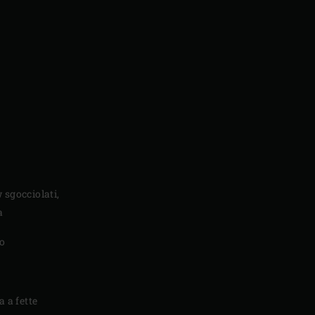
r
 sgocciolati,
a
io
a a fette