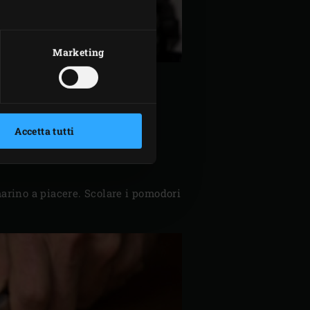
Marketing
IPO
Accetta tutti
iare ogni metà in quattro (hai
marino a piacere. Scolare i pomodori