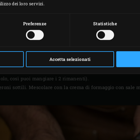
izzo dei loro servizi.
Preferenze
Statistiche
REPARAZIONE IN ANTIC
Accetta selezionati
ig Green Egg e riscaldarlo con la
Cast Iron Grid
a 220°C.
l cetriolo nel senso della lunghezza. Rimuovere i semi e tagl
riolo, così puoi mangiare i 2 rimanenti).
peroni sottili. Mescolare con la crema di formaggio con sale 