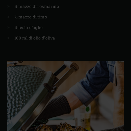
½ mazzo di rosmarino
½ mazzo di timo
½ testa d’aglio
100 ml di olio d’oliva