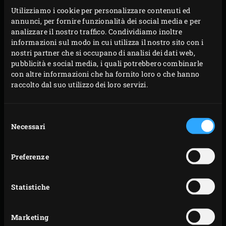
dei tagli a una distanza di pochi millimetri l’uno
Utilizziamo i cookie per personalizzare contenuti ed
annunci, per fornire funzionalità dei social media e per
dall’altro, tagliando i due terzi circa della patata. Un
analizzare il nostro traffico. Condividiamo inoltre
trucco pratico per fare le giuste incisioni è infilzare
informazioni sul modo in cui utilizza il nostro sito con i
ogni patata con uno spiedo longitudinalmente
nostri partner che si occupano di analisi dei dati web,
pubblicità e social media, i quali potrebbero combinarle
prima di iniziare a tagliare per non andare troppo in
con altre informazioni che ha fornito loro o che hanno
profondità.
raccolto dal suo utilizzo dei loro servizi.
Mettere le patate nella padella di ghisa e condirle
generosamente con l’olio alle erbe.
Selezione
Necessari
del
consenso
Preferenze
Statistiche
Marketing