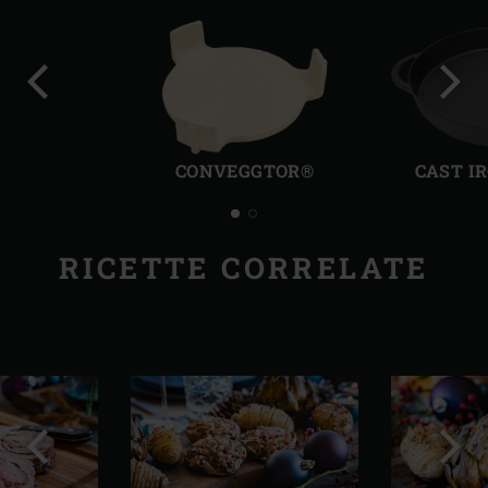
Precedente
Succ
CONVEGGTOR®
CAST I
RICETTE CORRELATE