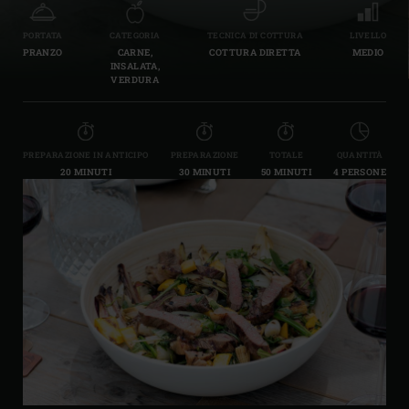
PORTATA
CATEGORIA
TECNICA DI COTTURA
LIVELLO
PRANZO
CARNE,
COTTURA DIRETTA
MEDIO
INSALATA,
VERDURA
PREPARAZIONE IN ANTICIPO
PREPARAZIONE
TOTALE
QUANTITÀ
20 MINUTI
30 MINUTI
50 MINUTI
4 PERSONE