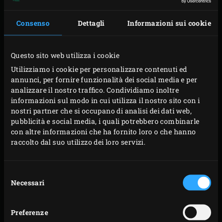
Accendete il carbone nel Big Green Egg e riscaldate,
Consenso
Dettagli
Informazioni sui cookie
con
la Griglia
in Ghisa, ad una temperatura di
230°C. Tagliate lo scamone in fette di 2,5 cm di
Questo sito web utilizza i cookie
spessore.
Utilizziamo i cookie per personalizzare contenuti ed
Tagliate la cicoria e il radicchio per la lunghezza,
annunci, per fornire funzionalità dei social media e per
tagliate le carote e la parte del verde dei cipollotti.
analizzare il nostro traffico. Condividiamo inoltre
informazioni sul modo in cui utilizza il nostro sito con i
Tagliate la zucchina in senso longitudinale in fette
nostri partner che si occupano di analisi dei dati web,
di spessore di 0,5 cm. Tagliate le foglie verdi del pak
pubblicità e social media, i quali potrebbero combinarle
choi, poichè griglierete poi solo i gambi.
con altre informazioni che ha fornito loro o che hanno
raccolto dal suo utilizzo dei loro servizi.
Posizionate la cicoria, il radicchio, i cipollotti e le
pannocchie sulla griglia e chiudete il coperchio
dell’Egg. Grigliate per 5 minuti e girateli a metà del
Selezione
Necessari
del
tempo di cottura.
consenso
Posizionate le fette di zucchine e i gambi del pak
Preferenze
choi sulla griglia e chiudete il coperchio dell’Egg.