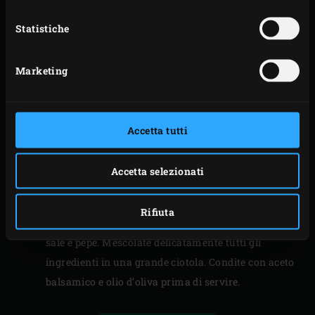
Grigliate per 4 minuti e e girateli a metà del tempo
di cottura.
Statistiche
Portare la temperatura a 250°C.
Posizionate le fettine di carne sulla griglia e
Marketing
chiudere il coperchio dell’Egg. Grigliate la carne per
1,5 minuti. Girate la carne e grigliare di nuovo per 1,5
minuti per creare un grazioso effetto griglia. Girate
Accetta tutti
dall’altro late la carne e ripetere quanto fatto in
precedenza. La carne dovrebbe ora essere
Accetta selezionati
splendidamente rosata. Rimuovete la carne dall’Egg
e lasciate riposare per circa 5 minuti.
Rifiuta
Tagliate la carne in piccole strisce e insaporite con
sale e pepe. Mescolate delicatamente tutti gli
ingredienti in una grande ciotola. Condite con aceto
balsamico e olio d’oliva prima di servire.