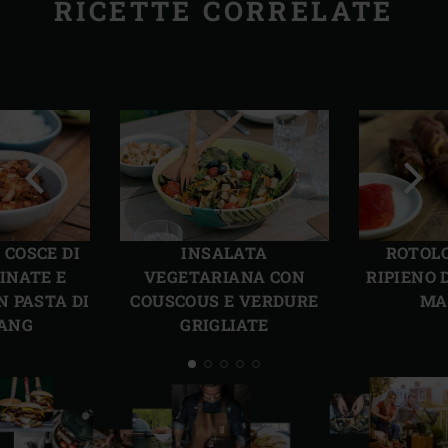
RICETTE CORRELATE
Precedente
Succ
 COSCE DI
INSALATA
ROTOLO
INATE E
VEGETARIANA CON
RIPIENO 
N PASTA DI
COUSCOUS E VERDURE
MA
ANG
GRIGLIATE