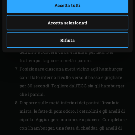
gli anelli di cipolla e metterli in un piatto a parte.
Accetta tutti
Usare l’EGGmitt per togliere la Half Cast Iron
Plancha, poi portare la temperatura dell’EGG a 200
Accetta selezionati
°C.
Spennellare gli hamburger con l’olio d’oliva.
Rifiuta
Adagiarli sulla griglia, abbassare il coperchio
dell’EGG e cuocerli circa 4 minuti per lato. Nel
frattempo, tagliare a metà i panini.
Posizionare ciascuna metà vicino agli hamburger
con il lato interno rivolto verso il basso e grigliare
per 30 secondi. Togliere dall’EGG sia gli hamburger
che i panini.
Disporre sulle metà inferiori dei panini l’insalata
mista, le fette di pomodoro, i cetriolini e gli anelli di
cipolla. Aggiungere maionese a piacere. Completare
con l’hamburger, una fetta di cheddar, gli anelli di