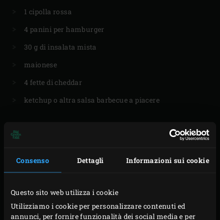
1 cipolla rossa
4 panini per hamburger
30 g di insalata mista
maionese
4 fette di cheddar
ketchup o altra salsa barbecue a piacere
PREPARAZIONE
Consenso
Dettagli
Informazioni sui cookie
Accendere la carbonella nel Big Green Egg e portare
Questo sito web utilizza i cookie
la temperatura a 140 °C inserendo
la Cast Iron Grid
Utilizziamo i cookie per personalizzare contenuti ed
e la
Half Cast Iron Plancha
, quest’ultima con il lato
annunci, per fornire funzionalità dei social media e per