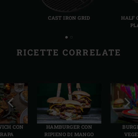
Precedente
Succ
CAST IRON GRID
HALF 
PL
RICETTE CORRELATE
Precedente
Succ
WICH CON
HAMBURGER CON
BURGE
 RAPA
RIPIENO DI MANGO
VEGE