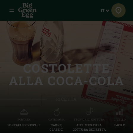
Menu
Lingua
IT
COSTOLETTE
ALLA COCA-COLA
RICETTA
PORTATA
CATEGORIA
TECNICA DI COTTURA
LIVELLO
PORTATA PRINCIPALE
CARNE,
AFFUMICATURA,
FACILE
CLASSICI
COTTURA INDIRETTA