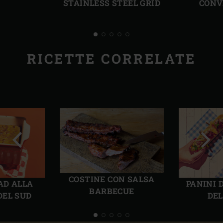
STAINLESS STEEL GRID
CONV
RICETTE CORRELATE
Precedente
Succ
COSTINE CON SALSA
AD ALLA
PANINI 
BARBECUE
DEL SUD
DEL