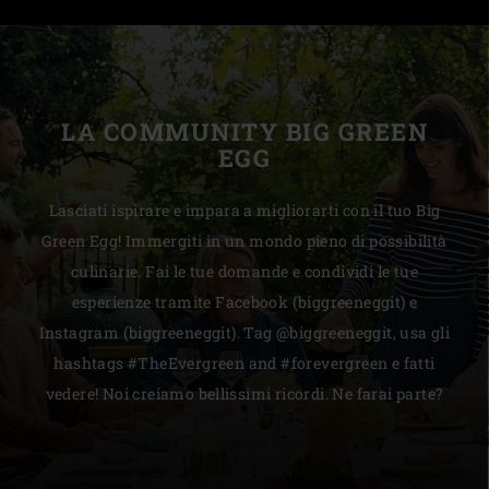
LA COMMUNITY BIG GREEN
EGG
Lasciati ispirare e impara a migliorarti con il tuo Big
Green Egg! Immergiti in un mondo pieno di possibilità
culinarie. Fai le tue domande e condividi le tue
esperienze tramite Facebook (biggreeneggit) e
Instagram (biggreeneggit). Tag @biggreeneggit, usa gli
hashtags #TheEvergreen and #forevergreen e fatti
vedere! Noi creiamo bellissimi ricordi. Ne farai parte?