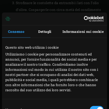
Strofinare le costolette da entrambi i lati con l’olio
d’oliva. Cospargerle con circa metà del condimento
strofinandolo sulla carne. Il resto del condimento si
può conservare in un barattolo sigillato per la
prossima volta.
Consenso
Dettagli
Informazioni sui cookie
PROCEDIMENTO
Questo sito web utilizza i cookie
Utilizziamo i cookie per personalizzare contenuti ed
Deporre
1 pezzo di legno di Hickory e 1 pezzo di
annunci, per fornire funzionalità dei social media e per
analizzare il nostro traffico. Condividiamo inoltre
legno di melo
sulla carbonella accesa. Posizionare il
informazioni sul modo in cui utilizza il nostro sito con i
convEGGitore
con la
leccarda rettangolare
nell’EGG.
nostri partner che si occupano di analisi dei dati web,
Posizionare la
griglia in acciaio inox
e collocarvi le
pubblicità e social media, i quali potrebbero combinarle
con altre informazioni che ha fornito loro o che hanno
costolette e il cestello per arrostire
. Sistemare le
raccolto dal suo utilizzo dei loro servizi.
costolette sul cestello e chiudere il coperchio
dell’EGG. In questo modo si abbassa la temperatura
Selezione
dell’EGG di circa 40 °C e si arriva ai 120 °C desiderati.