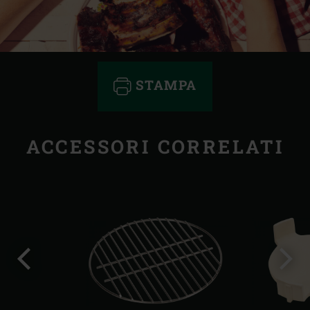
STAMPA
ACCESSORI CORRELATI
Precedente
Succ