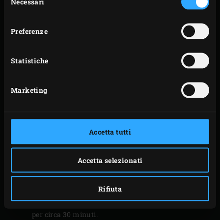
Necessari
del
Lasciare affumicare le costolette per circa 90
consenso
minuti a questa temperatura.
Preferenze
Dopo 90 minuti, portare la temperatura dell’EGG a
160 °C e continuare a cuocere le costolette a questa
Statistiche
temperatura per circa 60 minuti. Preparate 4 fogli
di
carta da macellaio
abbastanza grandi da
Marketing
avvolgere le costolette.
Togliere le costolette e il cestello per arrostire con le
costolette dall’EGG e spennellare le costolette da
Accetta tutti
entrambi i lati con la salsa BBQ. Posizionare una
costolette su ogni foglio di carta da macellaio, con il
lato cavo rivolto verso l’alto. Versare 50 millilitri di
Accetta selezionati
Coca-Cola su ogni costoletta e richiudere i fogli.
Posizionare le costolette avvolte sulla griglia,
Rifiuta
chiudere il coperchio dell’EGG e cuocere le costolette
per circa 30 minuti.