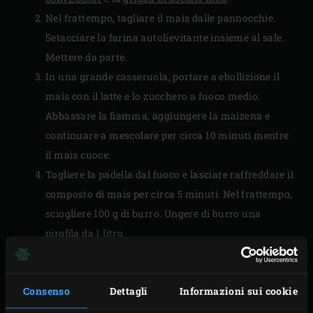
Nel frattempo, tagliare il mais dalle pannocchie.
Setacciare la farina autolievitante insieme al sale.
Mettere da parte.
In una grande casseruola, portare a ebollizione il
mais con il latte e lo zucchero a fuoco medio.
Abbassare la fiamma, aggiungere la maizena e
continuare a mescolare per circa 10 minuti mentre
il mais cuoce.
Togliere la padella dal fuoco e lasciare raffreddare il
composto di mais per circa 5 minuti. Nel frattempo,
sciogliere 100 g di burro. Ungere di burro una
pirofila da 1 litro.
Mescolare le uova al composto di mais, una alla
volta, quindi incorporare a turno la crème fraîche,
Consenso
Dettagli
Informazioni sui cookie
la farina autolievitante con il sale e il burro fuso.
Distribuire l’impasto nella teglia.