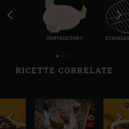
Precedente
Succ
CONVEGGTOR®
STAINLES
RICETTE CORRELATE