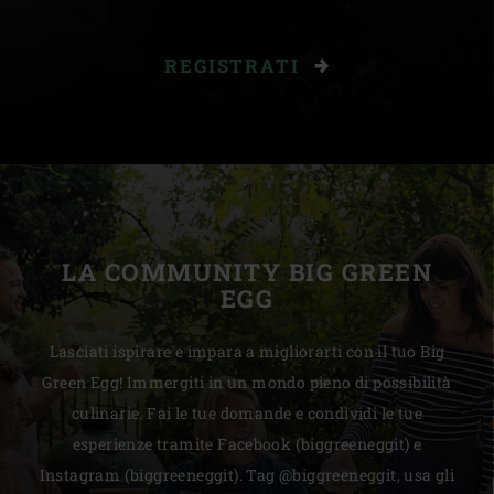
REGISTRATI
LA COMMUNITY BIG GREEN
EGG
Lasciati ispirare e impara a migliorarti con il tuo Big
Green Egg! Immergiti in un mondo pieno di possibilità
culinarie. Fai le tue domande e condividi le tue
esperienze tramite Facebook (biggreeneggit) e
Instagram (biggreeneggit). Tag @biggreeneggit, usa gli