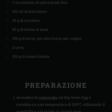
½ cucchiaino di sale marino fino
150 ml di latte intero
30 g di zucchero
60 g di farina di mais
150 g di burro, più altro burro per ungere
2 uova
150 g di crème fraîche
PREPARAZIONE
Accendere la
carbonella
nel Big Green Egg e
riscaldare a una temperatura di 200°C utilizzando il
convEGGtor
e la
griglia in acciaio inox
.