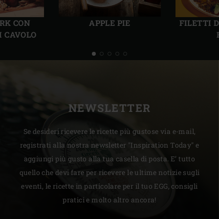
Precedente
Succ
ORK CON
APPLE PIE
FILETTI 
I CAVOLO
NEWSLETTER
Se desideri ricevere le ricette più gustose via e-mail,
registrati alla nostra newsletter "Inspiration Today" e
aggiungi più gusto alla tua casella di posta. E’ tutto
quello che devi fare per ricevere le ultime notizie sugli
eventi, le ricette in particolare per il tuo EGG, consigli
pratici e molto altro ancora!