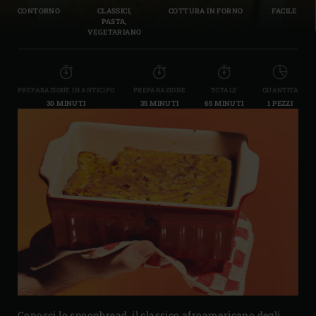
CONTORNO
CLASSICI,
COTTURA IN FORNO
FACILE
PASTA,
VEGETARIANO
PREPARAZIONE IN ANTICIPO
PREPARAZIONE
TOTALE
QUANTITÀ
30 MINUTI
35 MINUTI
65 MINUTI
1 PEZZI
Conosci lo spoonbread, il classico afroamericano degli