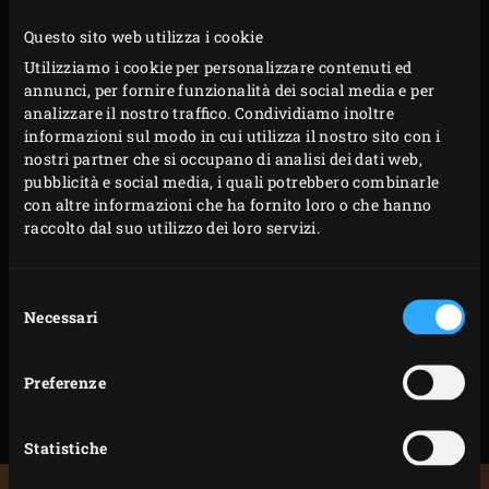
Questo sito web utilizza i cookie
PROCEDIMENTO
Utilizziamo i cookie per personalizzare contenuti ed
annunci, per fornire funzionalità dei social media e per
analizzare il nostro traffico. Condividiamo inoltre
Collocare il
piatto ceramico
freddo nell’EGG e
informazioni sul modo in cui utilizza il nostro sito con i
mettervi sopra la teglia. Chiudere il coperchio
nostri partner che si occupano di analisi dei dati web,
pubblicità e social media, i quali potrebbero combinarle
dell’EGG e cuocere lo spoonbread per circa 30
con altre informazioni che ha fornito loro o che hanno
minuti, fino a quando non avrà raggiunto una
raccolto dal suo utilizzo dei loro servizi.
temperatura interna di 85°C; si può misurare con il
termometro a lettura immediata
. Poco prima che il
Selezione
pane sia cotto, sciogliere i restanti 50 grammi di
Necessari
del
burro.
consenso
Togliere la teglia dal forno e irrorare il pane con il
Preferenze
burro fuso. Servire lo spoonbread tiepido con un
cucchiaio per estrarlo dalla teglia.
Statistiche