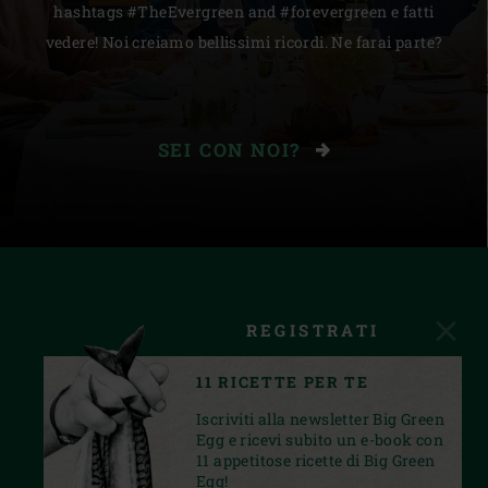
hashtags #TheEvergreen and #forevergreen e fatti
vedere! Noi creiamo bellissimi ricordi. Ne farai parte?
SEI CON NOI?
REGISTRATI
11 RICETTE PER TE
Iscriviti alla newsletter Big Green
Egg e ricevi subito un e-book con
11 appetitose ricette di Big Green
Egg!