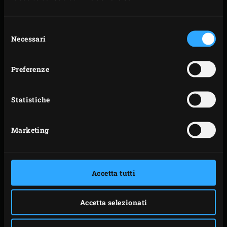
cospargere con la salsa di soia o kecap, mescolare
bene e lasciare marinare il pollo per circa 10 minuti.
Selezione
Girare le cosce di tanto in tanto durante la
Necessari
del
marinatura.
consenso
Nel frattempo, accendere il
carbone
(charcoal) nel
Preferenze
Big Green Egg e scaldare a 200°C. Mescolare gli
ingredienti per lo sfregamento.
Statistiche
PREPARAZIONE
Marketing
Cospargere il massaggio sulle cosce (il condimento
è più del necessario, quindi è possibile conservare il
Accetta tutti
resto per un’altra volta). Se lo si desidera, distribuire
circa 10
Apple Wood Chips
sul carbone
Accetta selezionati
incandescente e mettere il
convEGGtor
nell’EGG.
Posizionare la
Disposable Drip Pan
e la
griglia
(grid )