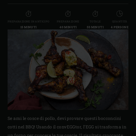
PREPARAZIONE IN ANTICIPO
PREPARAZIONE
TOTALE
QUANTITÀ
15 MINUTI
40 MINUTI
55 MINUTI
4 PERSONE
Se ami le cosce di pollo, devi provare questi bocconcini
cotti nel BBQ! Usando il convEGGtor, l’EGG si trasforma in
un forno per cuocere le tue coscie. Il risultato croccante