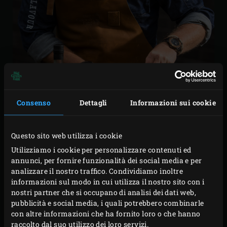
Consenso
Dettagli
Informazioni sui cookie
PREPARAZIONE IN
Questo sito web utilizza i cookie
ANTICIPO
Utilizziamo i cookie per personalizzare contenuti ed
annunci, per fornire funzionalità dei social media e per
analizzare il nostro traffico. Condividiamo inoltre
Posizionare le cosce nella
Rectangular Drip Pan
e
informazioni sul modo in cui utilizza il nostro sito con i
cospargerle con l’olio di semi di girasole. Strofinare
nostri partner che si occupano di analisi dei dati web,
pubblicità e social media, i quali potrebbero combinarle
l’olio sulle cosce con la mano. Quindi distribuire la
con altre informazioni che ha fornito loro o che hanno
purea d’aglio sulle cosce e massaggiarle. Infine,
raccolto dal suo utilizzo dei loro servizi.