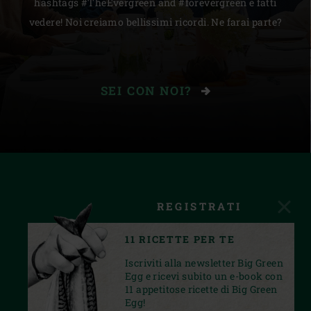
hashtags #TheEvergreen and #forevergreen e fatti
vedere! Noi creiamo bellissimi ricordi. Ne farai parte?
SEI CON NOI?
REGISTRATI
11 RICETTE PER TE
Iscriviti alla newsletter Big Green
Egg e ricevi subito un e-book con
11 appetitose ricette di Big Green
Egg!