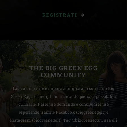
REGISTRATI
THE BIG GREEN EGG
COMMUNITY
Lasciati ispirare e impara a migliorarti con il tuo Big
Green Egg! Immergiti in un mondo pieno di possibilità
culinarie. Fai le tue domande e condividi le tue
esperienze tramite Facebook (biggreeneggit) e
Instagram (biggreeneggit). Tag @biggreeneggit, usa gli