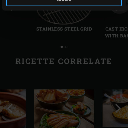
Precedente
Succ
STAINLESS STEEL GRID
CAST IR
WITH BA
RICETTE CORRELATE
Precedente
Succ