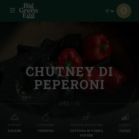
Menu
Lingua
IT
CHUTNEY DI
PEPERONI
RICETTA
PORTATA
CATEGORIA
TECNICA DI COTTURA
LIVELLO
SAUZEN
VERDURA
COTTURA IN FORNO,
FACILE
POFFEN