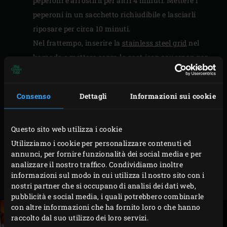
peperoni e arrostirli per altri 4 minuti. Mettere i
peperoni in un sacchetto richiudibile e lasciarli
riposare per circa 10 minuti.
Nel frattempo, inserire la
stainless steel grid
nel
kamado e mettere sopra la
cast-iron saucepan
per
preriscaldarla.
Rimuovere i gambi, la buccia e i semi dai peperoni
Consenso
Dettagli
Informazioni sui cookie
arrostiti e tagliare la polpa a pezzi di 1 centimetro.
Sbucciare e tritare finemente lo scalogno e l’aglio.
Tagliare le olive a rondelle.
Questo sito web utilizza i cookie
Versare l’olio d’oliva nella casseruola e aggiungere
Utilizziamo i cookie per personalizzare contenuti ed
annunci, per fornire funzionalità dei social media e per
lo scalogno e l’aglio. Soffriggere per 2-3 minuti e
analizzare il nostro traffico. Condividiamo inoltre
togliere la padella dal Big Green Egg. Aggiungere i
informazioni sul modo in cui utilizza il nostro sito con i
peperoni affettati, le olive e l’aceto di dragoncello.
nostri partner che si occupano di analisi dei dati web,
pubblicità e social media, i quali potrebbero combinarle
con altre informazioni che ha fornito loro o che hanno
raccolto dal suo utilizzo dei loro servizi.