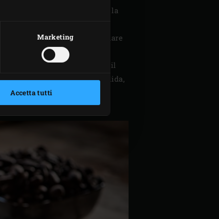
a renderlo spumoso. Setacciare la
Marketing
ina setacciata, in modo da formare
il coperchio dell’EGG e cuocere il
 dovrebbe essere abbastanza solida,
Accetta tutti