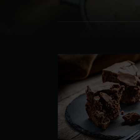
Denmark | Danmark
Estonia | Eesti
Finland | Suomi
France | France
Germany | Deutschland
Greece | Ελλάδα
Hungary | Magyarország