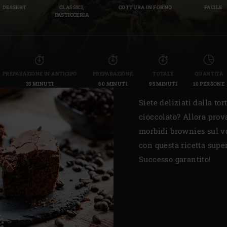
DESSERT
CLASSICI,
COTTURA IN FORNO
FACILE
Slovenia | Slovenija
PASTICCERIA
Spain | España
Sweden | Sverige
PREPARAZIONE IN ANTICIPO
PREPARAZIONE
TOTALE
QUANTITÀ
Switzerland (French) 
35 MINUTI
60 MINUTI
95 MINUTI
10 PERSONE
Switzerland | Schwei
Siete deliziati dalla tor
cioccolato? Allora prova
Turkey | Türkiye
morbidi brownies sul v
con questa ricetta super
Successo garantito!