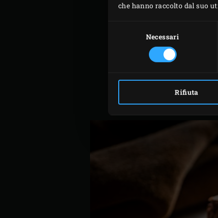
che hanno raccolto dal suo util
cioccolato nel burro fuso 
farina due volte, in modo
Selezione
del
Necessari
Versare il composto di cio
consenso
una pastella liscia. Versar
Mettere Place the
Baking 
brownie per circa 30 minut
ma non dura.
Rifiuta
Lasciare raffreddare un po’ 