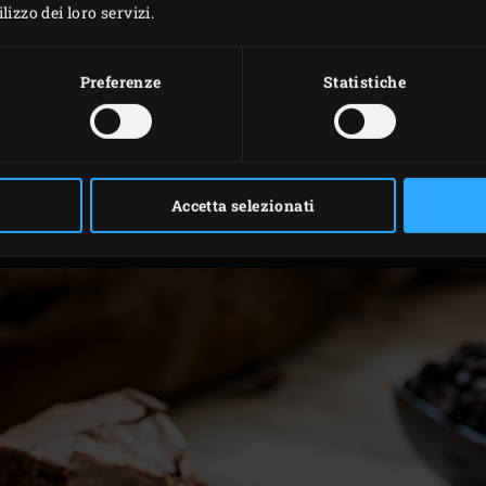
izzo dei loro servizi.
in modo che si sciolga. Sbattere lo zucchero con le uova fino 
 che non rimangano grumi.
Preferenze
Statistiche
ccolato nel composto di uova e poi unire gradualmente la far
e la pastella nel barattolo e spalmarla uniformemente.
Stone
sulla griglia e posizionare la teglia sopra. 5. Chiudere 
i fino a quando non sarà dorato e pronto. La parte superiore
Accetta selezionati
il brownie nella teglia, prima di toglierlo e tagliarlo a pezzi.