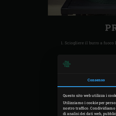
P
Sciogliere il burro a fuoco
Accendere il carbone (
cha
Consenso
170°C.
Ungere uno stampo rotondo
Questo sito web utilizza i coo
sul fondo della latta. Mette
Utilizziamo i cookie per perso
Nel frattempo, riscaldare d
nostro traffico. Condividiamo 
di analisi dei dati web, pubbl
rabboccare fino a 150 gr. As