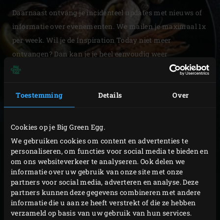
Daarnaast ontvang je incidenteel updates met nieuws of
informatie over evenementen. We mailen je maximaal 1x
per week. Wil je de Inspiration Today niet meer
ontvangen? Dan kan je je heel eenvoudig weer
uitschrijven.
* Verplichte velden
Toestemming
Details
Over
AANMELDEN
AANMELDEN
Cookies op je Big Green Egg.
We gebruiken cookies om content en advertenties te
VOORNAAM
personaliseren, om functies voor social media te bieden en
om ons websiteverkeer te analyseren. Ook delen we
informatie over uw gebruik van onze site met onze
partners voor social media, adverteren en analyse. Deze
ACHTERNAAM
partners kunnen deze gegevens combineren met andere
informatie die u aan ze heeft verstrekt of die ze hebben
verzameld op basis van uw gebruik van hun services.