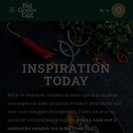
Menu
Taal
NL
INSPIRATION
TODAY
Wil je de lekkerste recepten en beste tips in je mailbox
ontvangen om alles uit je EGG te halen? Meld je dan aan
voor onze nieuwsbrief Inspiration Today. Als je je nu
inschrijft ontvang je ook nog een
gratis e-book met 11
makkelijke recepten van je Big Green Egg.