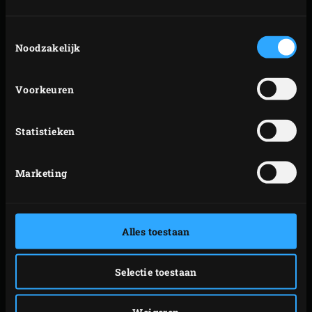
GESLACHT
*
Toestemmingsselectie
Noodzakelijk
E-MAILADRES
*
LAND
*
Voorkeuren
Statistieken
TAAL
*
Marketing
JA, IK MELD ME AAN VOOR DE NIEUWSBRIEF
INSPIRATION TODAY. IK ONTVANG DAN
Alles toestaan
AUTOMATISCH DE LEKKERSTE RECEPTEN EN
PRAKTISCHE EGGTIPS IN MIJN INBOX! *
Selectie toestaan