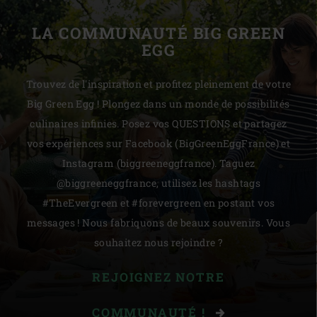
LA COMMUNAUTÉ BIG GREEN
EGG
Trouvez de l'inspiration et profitez pleinement de votre
Big Green Egg ! Plongez dans un monde de possibilités
culinaires infinies. Posez vos QUESTIONS et partagez
vos expériences sur Facebook (BigGreenEggFrance) et
Instagram (biggreeneggfrance). Taguez
@biggreeneggfrance, utilisez les hashtags
#TheEvergreen et #forevergreen en postant vos
messages ! Nous fabriquons de beaux souvenirs. Vous
souhaitez nous rejoindre ?
REJOIGNEZ NOTRE
COMMUNAUTÉ !