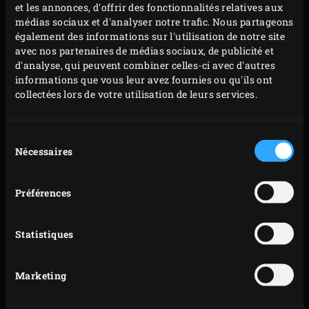
et les annonces, d'offrir des fonctionnalités relatives aux
médias sociaux et d'analyser notre trafic. Nous partageons
également des informations sur l'utilisation de notre site
avec nos partenaires de médias sociaux, de publicité et
d'analyse, qui peuvent combiner celles-ci avec d'autres
informations que vous leur avez fournies ou qu'ils ont
collectées lors de votre utilisation de leurs services.
QUESADILLAS À LA
Sélection
Nécessaires
du
CRÈME AIGRE
consentement
Dans cette recette, les quesadillas sont servies en snack,
Préférences
mais ce plat mexicain est également délicieux pour le
déjeuner ou pour un dîner léger. Dans ce cas, faites cuire
Statistiques
les quesadillas en même temps dans le
poêlon
, la
préparation de ce plat végétarien délicieux ne prenant
Marketing
alors que 10 minutes.