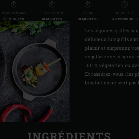
MISE EN PLACE
PRÉPARATION
TOTAL
QUANTITÉ
20 MINUTES
10 MINUTES
30 MINUTES
4-8 PERSONNES
Les légumes grillés son
délicieux lorsqu’ils son
plaisir et surprenez vo
végétarienne, à servir
100 % végétarien ou ave
Et rassurez-vous : les 
brochettes ne sont pas t
INGRÉDIENTS