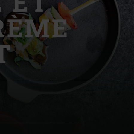
 ET
CRÈME
T
| Schweiz (Français)
z