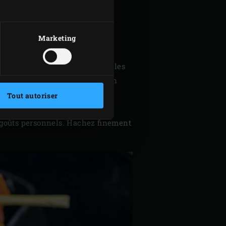
Marketing
l’oignon. Équeutez et épépinez les
Coupez les piments de Padrón en
Tout autoriser
s goûts personnels. Hachez finement