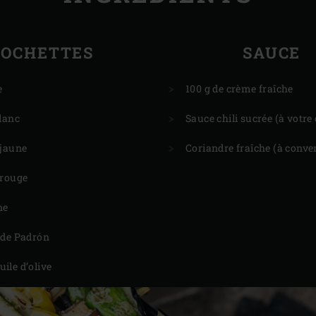
ROCHETTES
SAUCE
e
100 g de crème fraîche
lanc
Sauce chili sucrée (à votr
 jaune
Coriandre fraîche (à conv
 rouge
ne
 de Padrón
huile d’olive