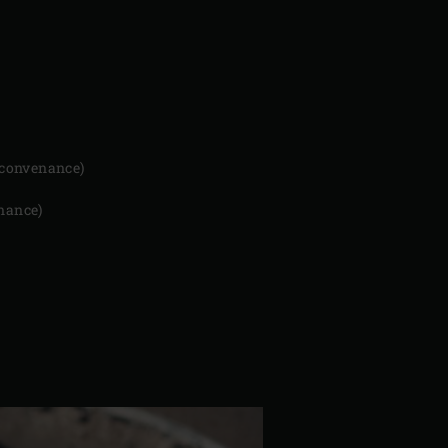
e convenance)
enance)