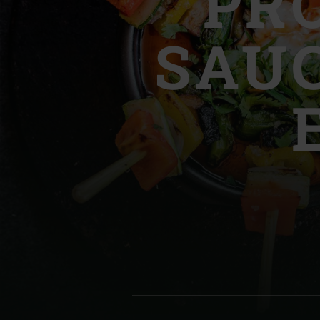
PR
Denmark | Danmark
SAUC
Estonia | Eesti
Finland | Suomi
France | France
Germany | Deutschland
Greece | Ελλάδα
Hungary | Magyarország