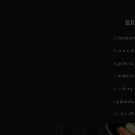
B
1 courgett
1 oignon b
½ poivron
½ poivron
½ aubergi
8 piments
1 c. à s. d’