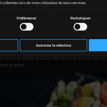
t collectées lors de votre utilisation de leurs services.
MISE EN PLACE
Préférences
Statistiques
grille en fonte
posé dessus, et faites chauffer à 180-200 °C.
ndelles d’environ 3 cm d’épaisseur et épépinez-la. Épluchez 
, les poivrons et l’aubergine en morceaux de 3 cm environ. 
Autoriser la sélection
iques en prenant soin de les alterner.
ns un bol et ajoutez la sauce chili sucrée en fonction de vo
 sur la sauce.