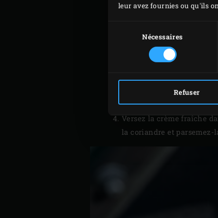
leur avez fournies ou qu'ils on
Sélection
du
Nécessaires
consentement
Allumez le Big Green Egg,
Débitez la courgette en ro
poivrons. Débitez l’oignon
deux.
Refuser
Enfilez les légumes sur 8 p
Versez la crème fraîche da
la coriandre et parsemez-la