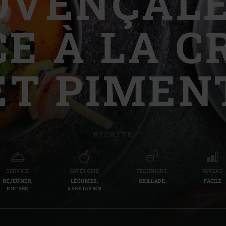
OVENÇALE
Slovenia | Slovenija
E À LA 
Spain | España
Sweden | Sverige
ET PIMEN
Switzerland (French) 
Switzerland | Schwei
Turkey | Türkiye
RECETTE
SERVICE
CATÉGORIE
TECHNIQUE
NIVEAU
DÉJEUNER,
LÉGUMES,
GRILLADE
FACILE
ENTRÉE
VÉGÉTARIEN