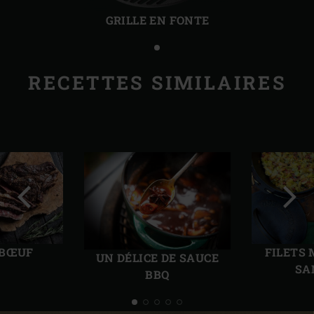
précédente
suiv
GRILLE EN FONTE
RECETTES SIMILAIRES
Diapo
Diap
précédente
suiv
 BŒUF
FILETS
UN DÉLICE DE SAUCE
SA
BBQ