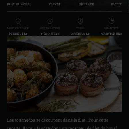
PLAT PRINCIPAL
VIANDE
GRILLADE
FACILE
MISE EN PLACE
PRÉPARATION
TOTAL
QUANTITÉ
20 MINUTES
17 MINUTES
37 MINUTES
4 PERSONNES
Les tournedos se découpent dans le filet . Pour cette
recette, il vous faudra donc un morceau de filet de bœuf