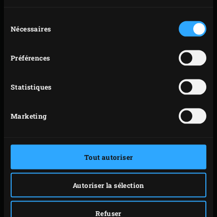
nouveau griller 2 fois env. 3 minutes jusqu’à
mesurer une température à c
œ
ur entre 48 et
Sélection
Nécessaires
du
52 °C pour une cuisson à point/saignant. Vous
consentement
pouvez contrôler la température à cœur à
l’aide du
thermomètre numérique à lecture
Préférences
instantanée
.
Sortez les tournedos de l’EGG et laissez-les
Statistiques
reposer env. 5 minutes sous une feuille de
papier aluminium.
Marketing
CONSEIL
Vous pouvez servir vos tournedos avec
Tout autoriser
l’accompagnement de votre choix, comme par exemple
des
légumes grillés
et des
pommes de terre rôties à la
Autoriser la sélection
suédoise
. Préparez tout d’abord vos pommes de terre,
puis grillez les légumes et finalement les tournedos.
Refuser