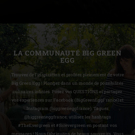
LA COMMUNAUTÉ BIG GREEN
EGG
Trouvez de l'inspiration et profitez pleinement de votre
Big Green Egg ! Plongez dans un monde de possibilités
culinaires infinies. Posez vos QUESTIONS et partagez
vos expériences sur Facebook (BigGreenEggFrance) et
Instagram (biggreeneggfrance). Taguez
@biggreeneggfrance, utilisez les hashtags
#TheEvergreen et #forevergreen en postant vos
messages ! Nous fabriquons de beaux souvenirs. Vous