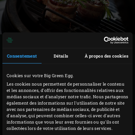
PRÉPARATION
Consentement
Détails
À propos des cookies
Déposez les tournedos sur la grille en fonte,
herbes aromatiques sur le dessus, et faites-les
Cookies sur votre Big Green Egg.
griller pendant environ 3 minutes. Faites
Les cookies nous permettent de personnaliser le contenu
pivoter les tournedos d’un quart de tour et
et les annonces, d'offrir des fonctionnalités relatives aux
laissez-les de nouveau griller 3 minutes pour
médias sociaux et d'analyser notre trafic. Nous partageons
obtenir un beau quadrillage. Prenez soin de
également des informations sur l'utilisation de notre site
avec nos partenaires de médias sociaux, de publicité et
toujours bien rabattre le couvercle de l’EGG
d'analyse, qui peuvent combiner celles-ci avec d'autres
après chaque manipulation.
informations que vous leur avez fournies ou qu'ils ont
Retournez les tournedos et faites-les de
collectées lors de votre utilisation de leurs services.