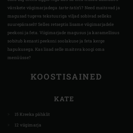
värskete viigimarjadega
tarte tatin
’i? Need maitsvad ja
magusad tugeva tekstuuriga viljad sobivad selleks
suurepäraselt! Selles retseptis lisame viigimarjadele
peekoni ja feta. Viigimarjade magusus ja karamellisus
sobitub kenasti peekoni soolakuse ja feta kerge
hapukusega. Kas lisad selle maitsva koogi oma
menüüsse?
KOOSTISAINED
KATE
15 Kreeka pähklit
12 viigimarja