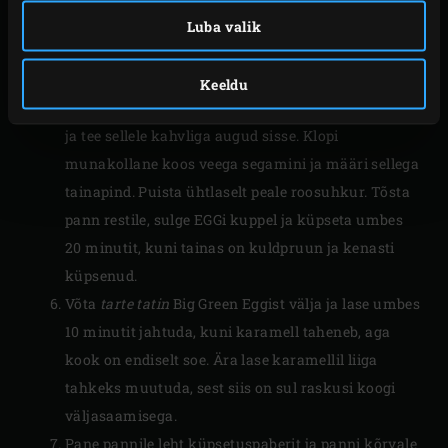
ühtlaselt panni põhjale ja pane nendele viigimarjad,
Luba valik
lõikepool all.
Rulli lehttainas õhukeseks, nii et see kataks
Keeldu
kenasti panni viigimarjadega. Tõsta tainas pannile
ja tee sellele kahvliga augud sisse. Klopi
munakollane koos veega segamini ja määri sellega
tainapind. Puista ühtlaselt peale roosuhkur. Tõsta
pann restile, sulge EGGi kuppel ja küpseta umbes
20 minutit, kuni tainas on kuldpruun ja kenasti
küpsenud.
Võta
tarte tatin
Big Green Eggist välja ja lase umbes
10 minutit jahtuda, kuni karamell taheneb, aga
kook on endiselt soe. Ära lase karamellil liiga
tahkeks muutuda, sest siis on sul raskusi koogi
väljasaamisega.
Pane pannile leht küpsetuspaberit ja panni kõrvale