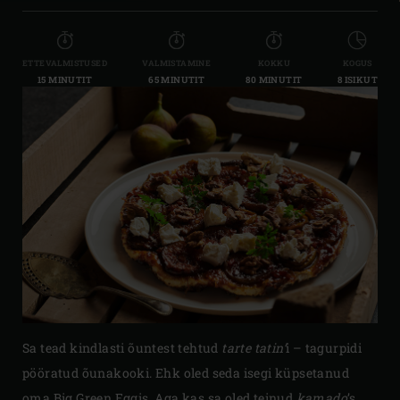
ETTEVALMISTUSED
VALMISTAMINE
KOKKU
KOGUS
15 MINUTIT
65 MINUTIT
80 MINUTIT
8 ISIKUT
Sa tead kindlasti õuntest tehtud
tarte tatin’
i – tagurpidi
pööratud õunakooki. Ehk oled seda isegi küpsetanud
oma Big Green Eggis. Aga kas sa oled teinud
kamado
’s