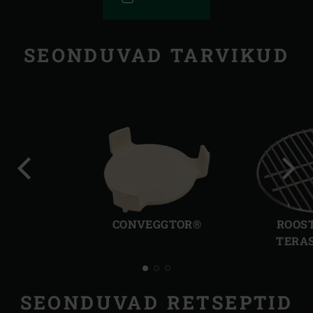
SEONDUVAD TARVIKUD
Eelmine
Järg
slaid
slaid
CONVEGGTOR®
ROOS
TERAS
SEONDUVAD RETSEPTID