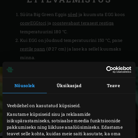
Süüta Big Green Eggis
söed
ja kuumuta EGG koos
convEGGtori
ja
roostevabast terasest restiga
temperatuurini 180 °C.
Kui EGG on jõudnud temperatuurini 150 °C, pane
restile pann
(Ø 27 cm) ja lase ka sellel kuumaks
minna.
Nõusolek
Üksikasjad
Teave
Veebilehel on kasutatud küpsiseid.
Kasutame küpsiseid sisu ja reklaamide
isikupärastamiseks, sotsiaalse meedia funktsioonide
pakkumiseks ning liikluse analüüsimiseks. Edastame
teavet selle kohta, kuidas meie saiti kasutate, ka oma