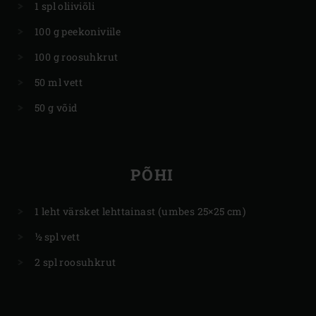
1 spl oliiviõli
100 g peekoniviile
100 g roosuhkrut
50 ml vett
50 g võid
PÕHI
1 leht värsket lehttainast (umbes 25×25 cm)
½ spl vett
2 spl roosuhkrut