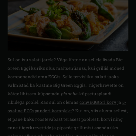
Sul on isu salati järele? Väga lihtne on sellele lisada Big
Green Eggi kurikuulus maitsenüanss, kui grillid mõned
komponendid oma EGGis. Selle tervisliku salati jaoks
valmistad ka kastme Big Green Eggis. Tiigerkrevette on
kõige lihtsam küpsetada
plancha
-küpsetusplaadi
ribidega poolel. Kas sul on olemas
convEGGtori korv
ja
5-
osaline EGGspanderi komplekt
? Kui on, siis alusta sellest,
et pane kaks roostevabast terasest poolresti korvi ning
enne tiigerkrevettide ja piparde grillimist asenda üks