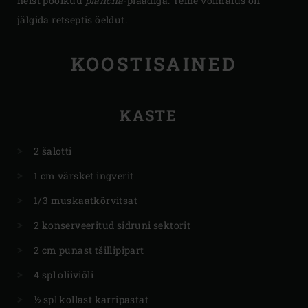
neist poolkuu
plancha
-plaadiga. Teine võimalus on
jälgida retseptis öeldut.
KOOSTISAINED
KASTE
2 šalotti
1 cm värsket ingverit
1/3 muskaatkõrvitsat
2 konserveeritud sidruni sektorit
2 cm punast tšillipipart
4 spl oliiviõli
½ spl kollast karripastat