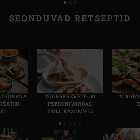
SEONDUVAD RETSEPTID
Eelmine
Järg
slaid
slaid
UITSUKANA
TIIGERKREVETI- JA
VIIGIM
TŠATNI
PEEKONIVARDAD
T
UD
TŠILLIKASTMEGA