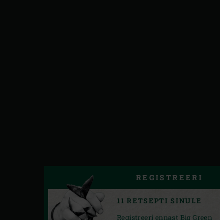
REGISTREERI
11 RETSEPTI SINULE
Registreeri ennast Big Green