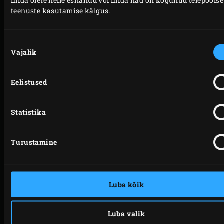
Kuumuta
malmist pannil
oliiviõli. Lisa šalott ja
teenuste kasutamise käigus.
prae seda umbes 2–3 minutit. Sega sisse karripasta
ja kuumuta umbes 1 minut. Lisa ingver,
Nõusoleku
kõrvitsakuubikud, sidrunikoor ja tšilli. Prae umbes
Vajalik
valik
5 minutit, kuni kõrvits on
al dente
. Sega aegajalt ja
sulge iga kord EGGi kuppel.
Eelistused
Tõsta pann kuumakindlale alusele ning sega sisse
sushi
-äädikas ja sojakaste. Tänu malmpannile
Statistika
jahtub kaste aeglaselt ja õige pisut – see ongi asja
eesmärk.
Pane
poolkuu plancha-küpsetusplaat
, ribidega pool
Turustamine
üleval, restile. Sulge EGGi kuppel ja eelkuumuta
plancha-plaati umbes 10 minutit. Samal ajal tõsta
EGGi temperatuur 220 °C-ni.
Luba kõik
Vahepeal koori salati jaoks küüslauk ja haki
peeneks. Sega oliiviõli tiigerkrevettide hulka.
Luba valik