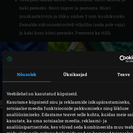
haki peeneks. Koori ingver ja peenesta. Koori
muskaatkõrvits ja lõika umbes 3 mm kuubikuteks.
Eemalda sidrunisektoritelt viljaliha (seda pole vaja)
ja haki koor hästi peeneks. Peenesta ka tšilli.
Nõusolek
Üksikasjad
Teave
Veebilehel on kasutatud küpsiseid.
Kasutame küpsiseid sisu ja reklaamide isikupärastamiseks,
sotsiaalse meedia funktsioonide pakkumiseks ning liikluse
analüüsimiseks. Edastame teavet selle kohta, kuidas meie sai
VALMISTAMINE
kasutate, ka oma sotsiaalse meedia, reklaami- ja
analüüsipartneritele, kes võivad seda kombineerida muu tea
mida olete neile esitanud või mida nad on kogunud teiepoolse