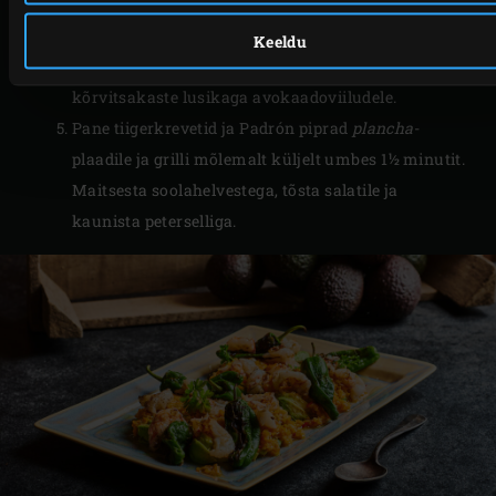
Poolita avokaadod ning eemalda kivid ja koor.
Lõika avokaado õhukesteks viiludeks. Pane need
Keeldu
kaussi ja maitsesta soola-pipraga. Tõsta
kõrvitsakaste lusikaga avokaadoviiludele.
Pane tiigerkrevetid ja Padrón piprad
plancha
-
plaadile ja grilli mõlemalt küljelt umbes 1½ minutit.
Maitsesta soolahelvestega, tõsta salatile ja
kaunista peterselliga.