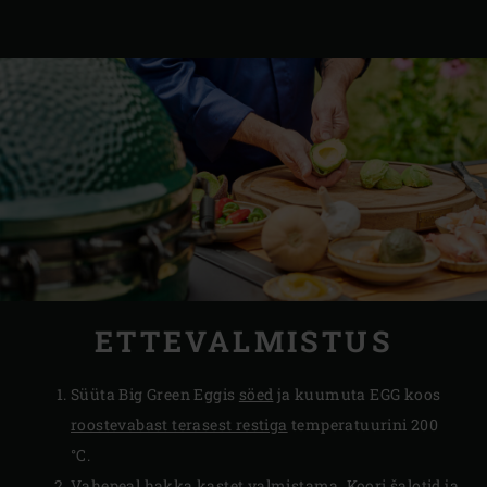
ETTEVALMISTUS
Süüta Big Green Eggis
söed
ja kuumuta EGG koos
roostevabast terasest restiga
temperatuurini 200
°C.
Vahepeal hakka kastet valmistama. Koori šalotid ja