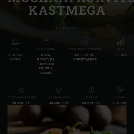
KASTMEGA
RETSEPT
KÄIK
KATEGOORIA
TOIDUVALMISTUSVIIS
TASE
EELROOG,
KALA,
GRILLIMINE,
LIHTNE
LÕUNA
KÖÖGIVILI,
KÜPSETAMINE
KREVETID,
PUUVILI,
SALADE
ETTEVALMISTUSED
VALMISTAMINE
KOKKU
KOGUS
20 MINUTIT
40 MINUTIT
60 MINUTIT
4 ISIKUT