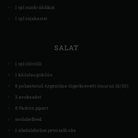
1 spl
sushi
-äädikat
1 spl sojakastet
SALAT
1 spl oliiviõli
1 küüslauguküüs
8 puhastatud Argentiina tiigerkrevetti (suurus 16/20)
2 avokaadot
8 Padrón pipart
soolahelbeid
1 siledalehelise peterselli oks