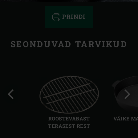
PRINDI
SEONDUVAD TARVIKUD
Eelmine
Järg
slaid
slaid
ROOSTEVABAST
VÄIKE M
TERASEST REST