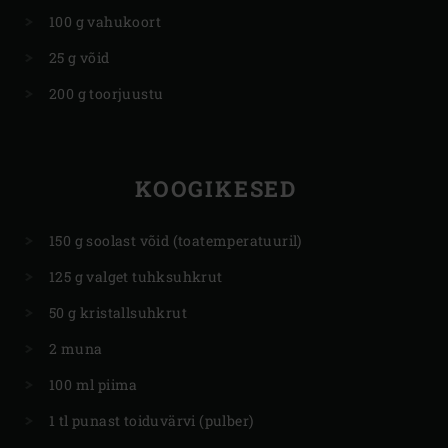
100 g vahukoort
25 g võid
200 g toorjuustu
KOOGIKESED
150 g soolast võid (toatemperatuuril)
125 g valget tuhksuhkrut
50 g kristallsuhkrut
2 muna
100 ml piima
1 tl punast toiduvärvi (pulber)