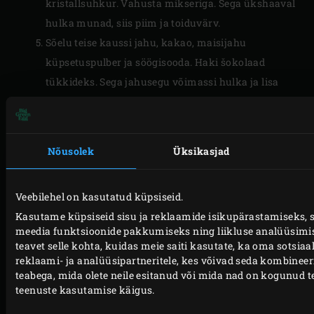
kristallsuhkur. Vahusta mikseriga. Sega ükshaaval
hulka munad, siis piim ja toiduvärv.
Sõelu teise kaussi jahu, kakao, maisijahu
küpsetuspulber ja söögisooda. Haki šokolaad
tükkideks. Sega jahusegu võimassi hulka ja lisa
šokolaad.
Jaga tainas kaheks võrdseks osaks. Kata üks osa
toidukilega ja hoia külmkapis, kuni teist laari
Nõusolek
Üksikasjad
tegema hakkad. Tee käed jahuseks ja rulli teisest
tainaosast 15 võrdse suurusega pallikest.
Veebilehel on kasutatud küpsiseid.
Lõika küpsetuspaberist ratas, mis on pisut väiksem
Kasutame küpsiseid sisu ja reklaamide isikupärastamiseks, s
kui
küpsetuskivi
. Pane see külmale küpsetuskivile.
meedia funktsioonide pakkumiseks ning liikluse analüüsimi
Tõsta tainapallikesed küpsetuskivile, nii et nende
teavet selle kohta, kuidas meie saiti kasutate, ka oma sotsiaa
vahele jääb piisavalt ruumi. Pallikesi ei pea
reklaami- ja analüüsipartneritele, kes võivad seda kombinee
teabega, mida olete neile esitanud või mida nad on kogunud t
lamedaks suruma, need vajuvad iseenesest laiali.
teenuste kasutamise käigus.
Tõsta küpsetuskivi restile, sulge EGGi kuppel ja