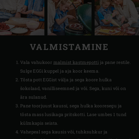
VALMISTAMINE
Vala vahukoor
malmist kastmepotti
ja pane restile.
Sulge EGGi kuppel ja aja koor keema.
Tõsta pott EGGist välja ja sega koore hulka
šokolaad, vanilliseemned ja või. Sega, kuni või on
ära sulanud.
Pane toorjuust kaussi, sega hulka kooresegu ja
tõsta mass lusikaga pritskotti. Lase umbes 1 tund
külmkapis seista.
Vahepeal sega kausis või, tuhksuhkur ja