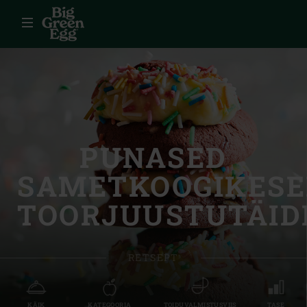
Menüü
PUNASED
SAMETKOOGIKESE
TOORJUUSTUTÄID
RETSEPT
KÄIK
KATEGOORIA
TOIDUVALMISTUSVIIS
TASE