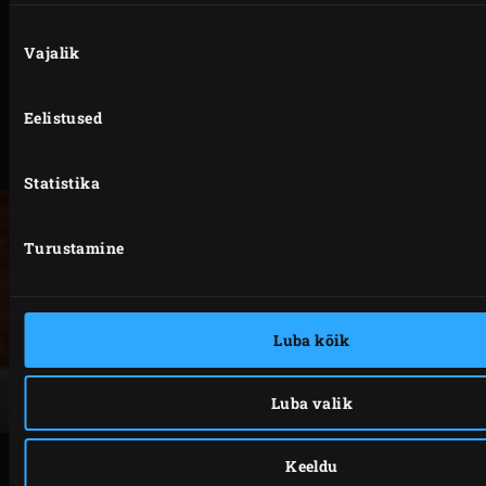
küpseta koogikesi 20–25 minutit, kuni need on
Nõusoleku
valmis.
Vajalik
valik
Võta koogikesed EGGis välja ja lase maha jahtuda,
kuni need on leiged.
Eelistused
Tee koogikestesse lusikaga sälge, pigista sisse
toorjuustutäidis ja kaunista nonparellidega.
Statistika
Turustamine
Luba kõik
Luba valik
Keeldu
PRINDI