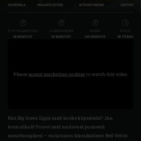
VAHEPALA
PAGARITOOTED
KÜPSETAMINE
LIHTNE
ETTEVALMISTUSED
VALMISTAMINE
KOKKU
KOGUS
35 MINUTIT
70 MINUTIT
105 MINUTIT
30 TÜKKI
Please
accept marketing-cookies
to watch this video
Kas Big Green Eggis saab kooke küpsetada? Jaa,
loomulikult! Proovi neid maitsvaid punaseid
sametkoogikesi – variatsioon klassikalisest Red Velvet