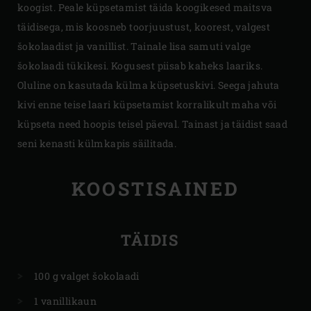
koogist. Peale küpsetamist täida koogikesed maitsva
täidisega, mis koosneb toorjuustust, koorest, valgest
šokolaadist ja vanillist. Tainale lisa samuti valge
šokolaadi tükikesi. Kogusest piisab kaheks laariks.
Oluline on kasutada külma küpsetuskivi. Seega jahuta
kivi enne teise laari küpsetamist korralikult maha või
küpseta need hoopis teisel päeval. Tainast ja täidist saad
seni kenasti külmkapis säilitada.
KOOSTISAINED
TÄIDIS
100 g valget šokolaadi
1 vanillikaun