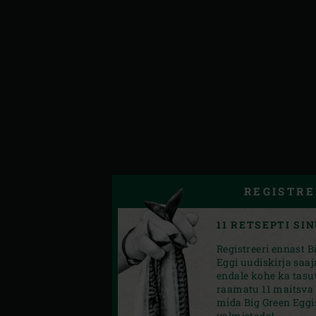
REGISTRE
11 RETSEPTI SI
Registreeri ennast B
Eggi uudiskirja saaj
endale kohe ka tasut
raamatu 11 maitsva 
mida Big Green Eggi
valmistada!