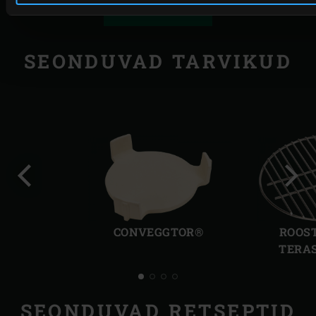
SEONDUVAD TARVIKUD
Eelmine
Järg
slaid
slaid
CONVEGGTOR®
ROOS
TERAS
SEONDUVAD RETSEPTID