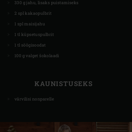
330 g jahu, lisaks puistamiseks
2 spl kakaopulbrit
1 spl maisijahu
1 tl küpsetuspulbrit
1 tl söögisoodat
100 g valget šokolaadi
KAUNISTUSEKS
värvilisi nonparelle