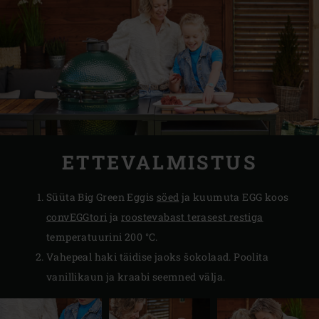
ETTEVALMISTUS
Süüta Big Green Eggis
söed
ja kuumuta EGG koos
convEGGtori
ja
roostevabast terasest restiga
temperatuurini 200 °C.
Vahepeal haki täidise jaoks šokolaad. Poolita
vanillikaun ja kraabi seemned välja.