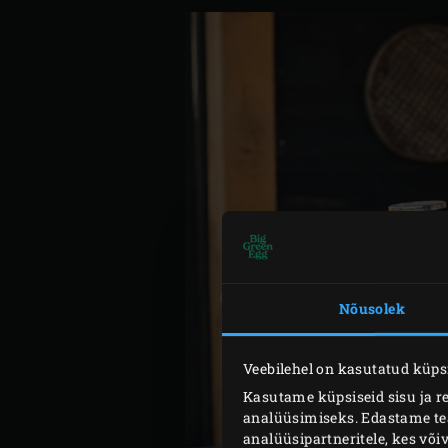
Nõusolek
Veebilehel on kasutatud küpsi
Kasutame küpsiseid sisu ja r
analüüsimiseks. Edastame teav
analüüsipartneritele, kes võ