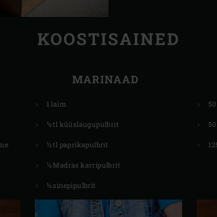
KOOSTISAINED
MARINAAD
1 laim
50
½ tl küüslaugupulbrit
50
ane
½ tl paprikapulbrit
12
½ Madras karripulbrit
½ sinepipulbrit