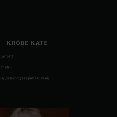
KRÕBE KATE
 ml vett
 g jahu
5 g
panko
’t (Jaapani riivsai)