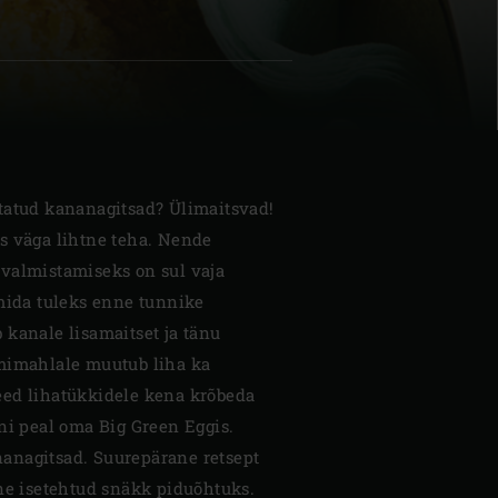
| Schweiz (Français)
tatud kananagitsad? Ülimaitsvad!
z
’s väga lihtne teha. Nende
valmistamiseks on sul vaja
 mida tuleks enne tunnike
 kanale lisamaitset ja tänu
mimahlale muutub liha ka
eed lihatükkidele kena krõbeda
ni peal oma Big Green Eggis.
anagitsad. Suurepärane retsept
ine isetehtud snäkk piduõhtuks.