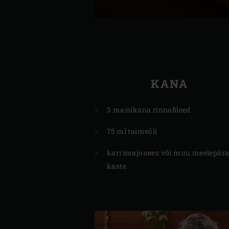
KANA
3 maisikana rinnafileed
75 ml taimeõli
karrimajonees või muu meelepär
kaste