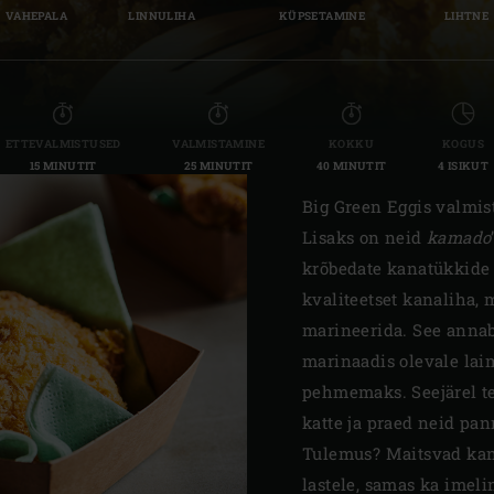
VAHEPALA
LINNULIHA
KÜPSETAMINE
LIHTNE
Slovenia | Slovenija
Spain | España
Sweden | Sverige
ETTEVALMISTUSED
VALMISTAMINE
KOKKU
KOGUS
15 MINUTIT
25 MINUTIT
40 MINUTIT
4 ISIKUT
Switzerland (French) 
Big Green Eggis valmis
Switzerland | Schwei
Lisaks on neid
kamado
Turkey | Türkiye
krõbedate kanatükkide 
kvaliteetset kanaliha,
marineerida. See annab
marinaadis olevale lai
pehmemaks. Seejärel t
katte ja praed neid pan
Tulemus? Maitsvad kan
lastele, samas ka imel