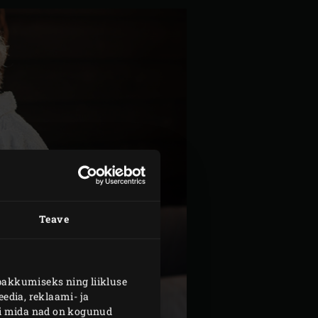
Teave
pakkumiseks ning liikluse
edia, reklaami- ja
või mida nad on kogunud