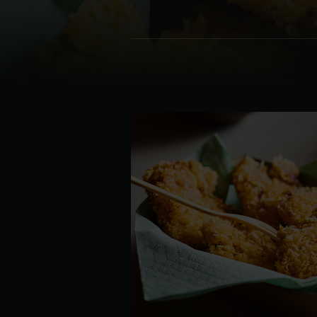
Denmark | Danmark
Estonia | Eesti
Finland | Suomi
France | France
Germany | Deutschland
Greece | Ελλάδα
Hungary | Magyarország