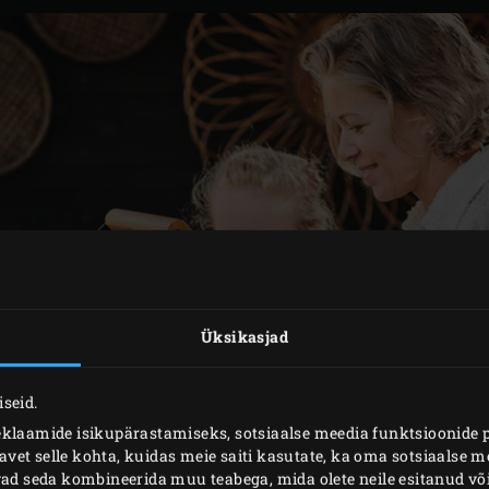
Üksikasjad
seid.
eklaamide isikupärastamiseks, sotsiaalse meedia funktsioonide 
et selle kohta, kuidas meie saiti kasutate, ka oma sotsiaalse me
ivad seda kombineerida muu teabega, mida olete neile esitanud 