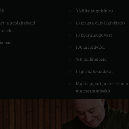
õli
3 küüslauguküünt
art ja soolahelbeid
10 musta oliivi (kivideta)
miseks
10 murulauguvart
lioksa
100 ml oliiviõli
½ tl tšillihelbeid
1 spl
sushi
-äädikat
Musta pipart ja meresoola
maitsestamiseks