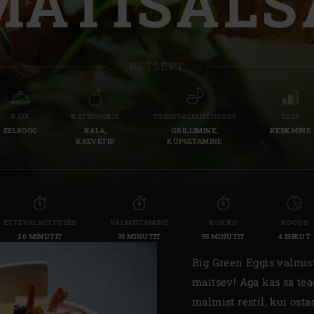
MATISALS
Slovenia | Slovenija
Spain | España
RETSEPT
Sweden | Sverige
Switzerland (French) 
KÄIK
KATEGOORIA
TOIDUVALMISTUSVIIS
TASE
EELROOG
KALA,
GRILLIMINE,
KESKMINE
Switzerland | Schwei
KREVETID
KÜPSETAMINE
Turkey | Türkiye
ETTEVALMISTUSED
VALMISTAMINE
KOKKU
KOGUS
20 MINUTIT
35 MINUTIT
55 MINUTIT
4 ISIKUT
Big Green Eggis valmis
maitsev! Aga kas sa tead
malmist restil, kui ost