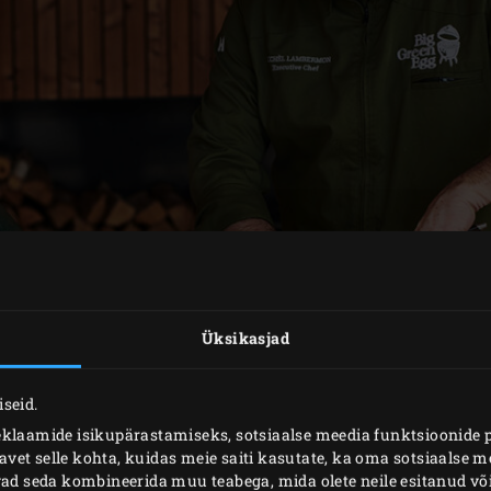
Üksikasjad
seid.
eklaamide isikupärastamiseks, sotsiaalse meedia funktsioonide 
ETTEVALMISTUS
et selle kohta, kuidas meie saiti kasutate, ka oma sotsiaalse me
ivad seda kombineerida muu teabega, mida olete neile esitanud 