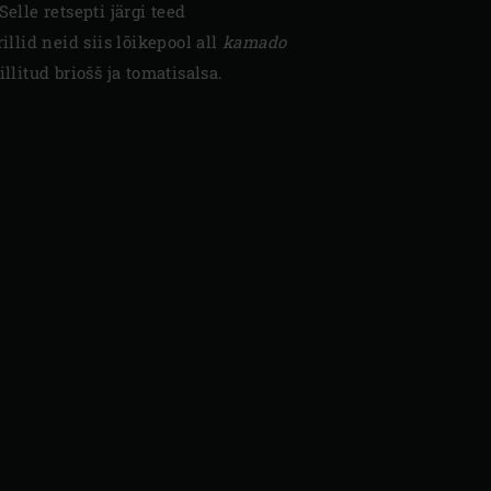
Selle retsepti järgi teed
rillid neid siis lõikepool all
kamado
illitud briošš ja tomatisalsa.