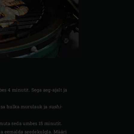
mbes 4 minutit. Sega aeg-ajalt ja
alsa hulka murulauk ja
sushi
-
muta seda umbes 15 minutit.
 ja eemalda seedekulgla. Määri