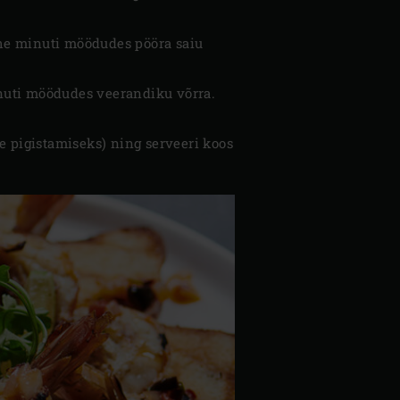
. Ühe minuti möödudes pööra saiu
minuti möödudes veerandiku võrra.
le pigistamiseks) ning serveeri koos