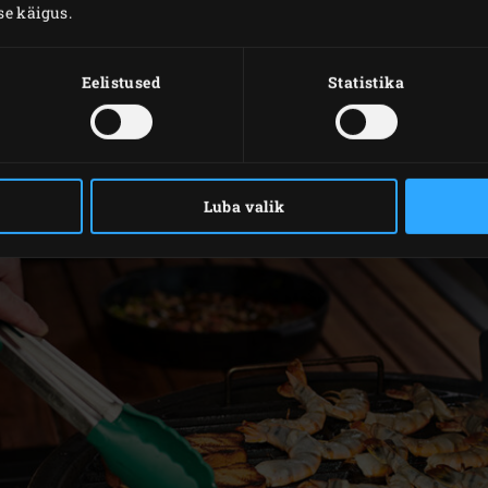
se käigus.
d
ja kuumuta EGG koos
roostevabast terasest restiga
temperatu
Eelistused
Statistika
väiksed ristlõiked. Blanšeeri tomateid keevas vees umbes 10
 ning haki šalotid ja küüslauk. Haki oliivid peeneks. Peene
Luba valik