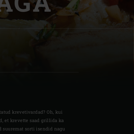
AGA
| Schweiz (Français)
z
tatud krevetivardad? Oh, kui
, et krevette saad grillida ka
ad suuremat sorti isendid nagu