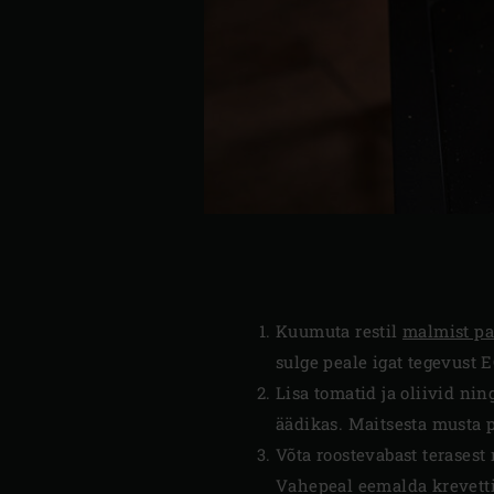
Kuumuta restil
malmist p
sulge peale igat tegevust 
Lisa tomatid ja oliivid ni
äädikas. Maitsesta musta p
Võta roostevabast terasest
Vahepeal eemalda krevettid