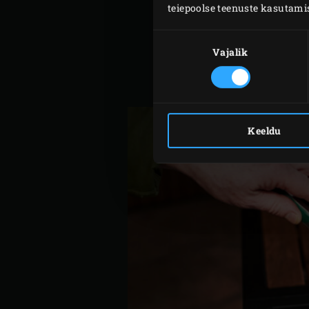
teiepoolse teenuste kasutami
Süüta Big Green Eggis
söe
Nõusoleku
keema.
valik
Vajalik
Vahepeal tee tomatitesse 
tomatid kuubikuteks. Koori
Keeldu