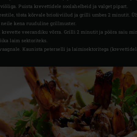
iviõliga. Puista krevettidele soolahelbeid ja valget pipart.
 restile, tõsta kõrvale briošiviilud ja grilli umbes 2 minutit
 neile kena ruuduline grillmuster.
 krevette veerandiku võrra. Grilli 2 minutit ja pööra saiu 
lõika laim sektoriteks.
 vaagnale. Kaunista peterselli ja laimisektoritega (krevettide