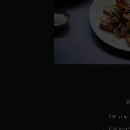
800 g tiig
8 väikest b