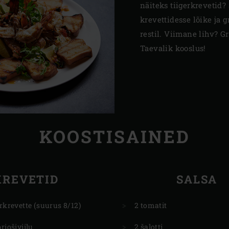
näiteks tiigerkrevetid? 
krevettidesse lõike ja g
restil. Viimane lihv? Gr
Taevalik kooslus!
KOOSTISAINED
KREVETID
SALSA
erkrevette (suurus 8/12)
2 tomatit
riošiviilu
2 šalotti