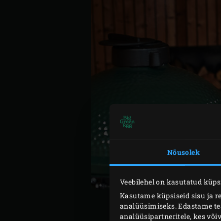
Nõusolek
Veebilehel on kasutatud küpsi
Kasutame küpsiseid sisu ja r
analüüsimiseks. Edastame teav
analüüsipartneritele, kes võ