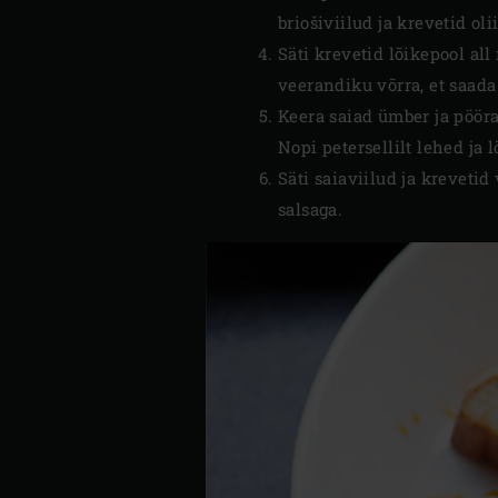
briošiviilud ja krevetid oli
Säti krevetid lõikepool all
veerandiku võrra, et saada
Keera saiad ümber ja pööra
Nopi petersellilt lehed ja 
Säti saiaviilud ja krevetid
salsaga.