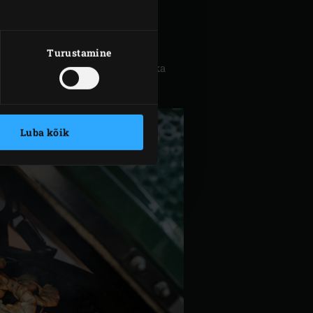
urini 220 °C. Pane pott veega
Turustamine
 sekundit. Eemalda nahk ja lõika
sta murulauk.
Luba kõik