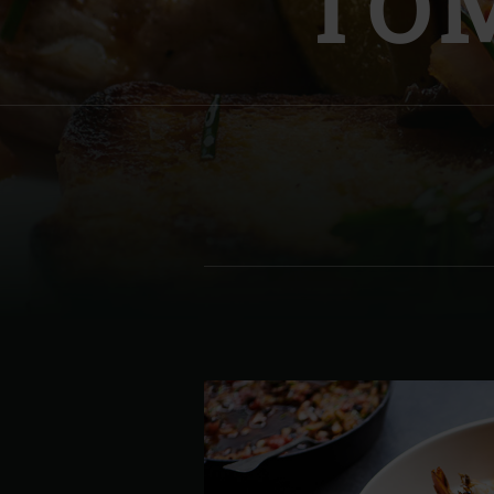
TO
Denmark | Danmark
Estonia | Eesti
Finland | Suomi
France | France
Germany | Deutschland
Greece | Ελλάδα
Hungary | Magyarország