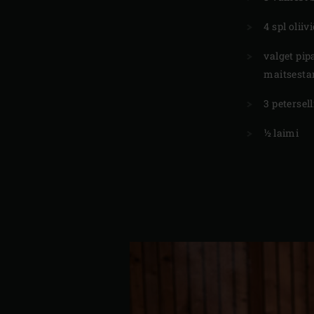
4 spl oliivi
valget pip
maitsesta
3 petersel
½ laimi