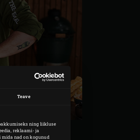
Teave
pakkumiseks ning liikluse
edia, reklaami- ja
või mida nad on kogunud