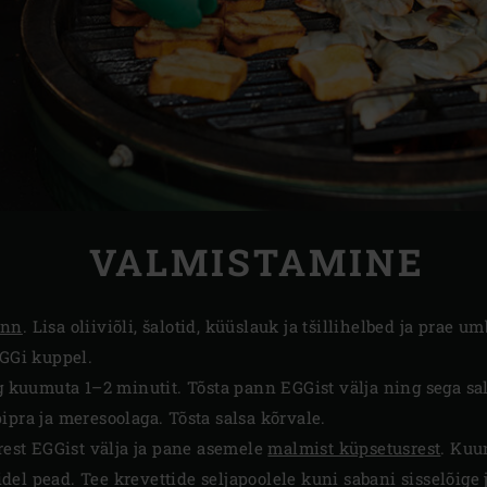
VALMISTAMINE
ann
. Lisa oliiviõli, šalotid, küüslauk ja tšillihelbed ja prae u
EGGi kuppel.
ng kuumuta 1–2 minutit. Tõsta pann EGGist välja ning sega s
ipra ja meresoolaga. Tõsta salsa kõrvale.
 rest EGGist välja ja pane asemele
malmist küpsetusrest
. Kuu
el pead. Tee krevettide seljapoolele kuni sabani sisselõige