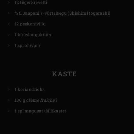
12 tiigerkrevetti
½ tl Jaapani 7-vürtsisegu (Shishimi togarashi)
12 peekoniviilu
1 küüslauguküüs
1 spl oliiviõli
KASTE
1 koriandrioks
100 g
crème fraîche
’i
1 spl magusat tšillikastet