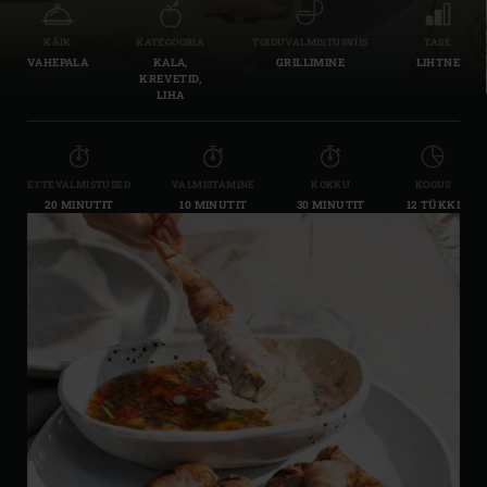
KÄIK
KATEGOORIA
TOIDUVALMISTUSVIIS
TASE
VAHEPALA
KALA,
GRILLIMINE
LIHTNE
KREVETID,
LIHA
ETTEVALMISTUSED
VALMISTAMINE
KOKKU
KOGUS
20 MINUTIT
10 MINUTIT
30 MINUTIT
12 TÜKKI