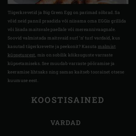
Tiigerkrevetid ja Big Green Egg on parimad sõbrad. Sa
võid neid pannil praadida või niisama oma EGGis grillida
või lisada maitsvale paellale või mereannivaagnale.
Soovid valmistada maitsvaid surf ‘n’ turf vardaid, kus
kasutad tiigerkrevette ja peekonit? Kasuta
malmist
küpsetusrest
, mis on sobilik kõiksuguste varraste
küpsetamiseks. See muudab varraste pööramise ja
keeramise lihtsaks ning samas kaitseb toorainet otsese
kuumuse eest.
KOOSTISAINED
VARDAD