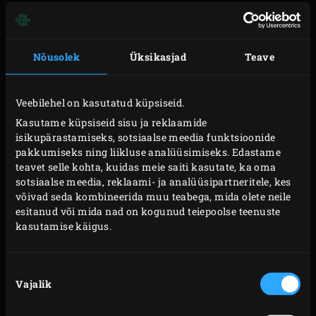
ETTEVALMISTUS
Nõusolek
Üksikasjad
Teave
Süüta Big Green Eggis
söed
ja kuumuta EGGi koos
malmist küpsetusrest
temperatuurini 200 °C.
Vahepeal puhasta tiigerkrevetid, aga jäta sabad
Veebilehel on kasutatud küpsiseid.
alles. Eemalda ka tume soon. Torka krevetid
Kasutame küpsiseid sisu ja reklaamide
isikupärastamiseks, sotsiaalse meedia funktsioonide
pikkupidi varraste otsa ja raputa peale Jaapani 7-
pakkumiseks ning liikluse analüüsimiseks. Edastame
vürtsisegu. Keera iga kreveti ümber viil peekonit.
teavet selle kohta, kuidas meie saiti kasutate, ka oma
Koori küüslauk, haki peeneks ja sega oliiviõliga.
sotsiaalse meedia, reklaami- ja analüüsipartneritele, kes
võivad seda kombineerida muu teabega, mida olete neile
Kastme jaoks nopi koriandrilt lehed ja haki
esitanud või mida nad on kogunud teiepoolse teenuste
peeneks. Pane
crème fraîche
kaussi ning lisa
kasutamise käigus.
tšillikaste ja koriander. valmistada
Nõusoleku
VALMISTAMINE
Vajalik
valik