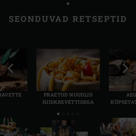
SEONDUVAD RETSEPTID
Eelmine
Järg
slaid
slaid
AEG
 BAVETTE
PRAETUD NUUDLID
KÜPSETA
HIIDKREVETTIDEGA