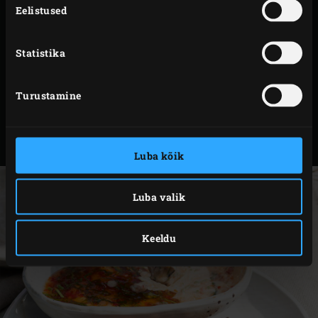
Pintselda peekonisse mässitud tiigerkrevette
Eelistused
küüslauguõliga. Tõsta vardad malmist
satay
-
restile ja sulge EGGi kuppel. Grilli vardaid umbes 3
Statistika
minutit.
Pööra tiigerkreveti- ja peekonivardad ümber ning
Turustamine
küpseta veel umbes 3 minutit.
Tõsta vardad Big Green Eggist välja ja serveeri koos
tšillikastmega.
Luba kõik
Luba valik
Keeldu