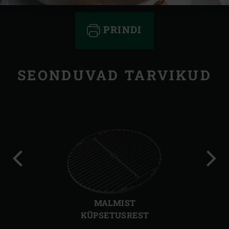
PRINDI
SEONDUVAD TARVIKUD
Eelmine
Järg
slaid
slaid
MALMIST
KÜPSETUSREST