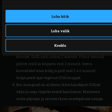
köögiviljad muutuvad klaasjaks. Sega neid
vahepeal küpsemise ajal ja sulge peale igat
tegevust EGGi kuppel.
Luba kõik
Vala köögiviljadele puljong ja lisa mungoad. Sulge
EGGi kuppel ja lase umbes 20 minutit podiseda,
Luba valik
kuni oad on
al dente
.
Kui oad on umbes 10 minutit haudunud, pintselda
Keeldu
tiigerkrevette oliiviõliga ja pane restile haudepoti
kõrvale. Grilli neid umbes 2 minutit. Pööra veerand
pööret restil ja küpseta veel 2 minutit. Keera
krevettidel teine külg ja grill veel 2 x 2 minutit.
Sulge peale igat tegevust EGGi kuppel.
Kui mungoad on
al dente
, tõsta haudepott EGGist
välja ja sega tiigerkrevetid hautisesse. Maitsesta
soola-pipraga ja serveeri koos meelepärase saiaga.