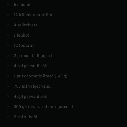
6 sibulat
12 küüslauguküünt
4 sellerivart
1 fenkol
12 tomatit
2 punast tšillipipart
4 spl päevalilleõli
1 purk tomatipüreed (140 g)
750 ml valget veini
4 spl päevalilleõli
300 g kuivatatud mungubasid
2 spl oliiviõli