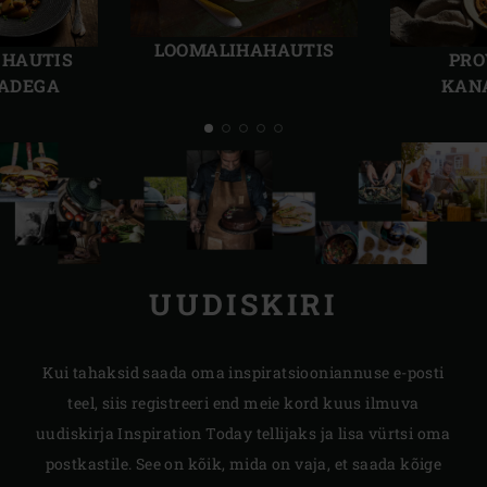
Eelmine
Järg
slaid
slaid
LOOMALIHAHAUTIS
 HAUTIS
PRO
JADEGA
KAN
UUDISKIRI
Kui tahaksid saada oma inspiratsiooniannuse e-posti
teel, siis registreeri end meie kord kuus ilmuva
uudiskirja Inspiration Today tellijaks ja lisa vürtsi oma
postkastile. See on kõik, mida on vaja, et saada kõige