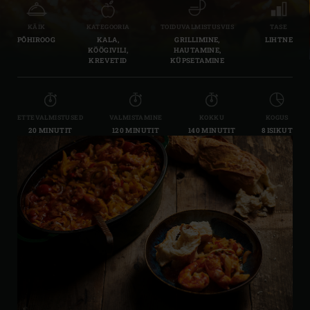
KÄIK
KATEGOORIA
TOIDUVALMISTUSVIIS
TASE
PÕHIROOG
KALA,
GRILLIMINE,
LIHTNE
KÖÖGIVILI,
HAUTAMINE,
KREVETID
KÜPSETAMINE
ETTEVALMISTUSED
VALMISTAMINE
KOKKU
KOGUS
20 MINUTIT
120 MINUTIT
140 MINUTIT
8 ISIKUT