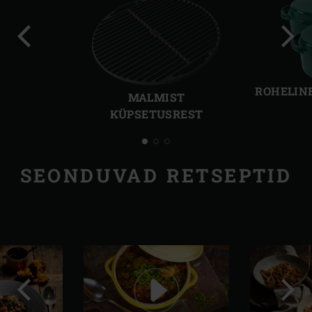
Eelmine
Järg
slaid
slaid
ROHELIN
MALMIST
KÜPSETUSREST
SEONDUVAD RETSEPTID