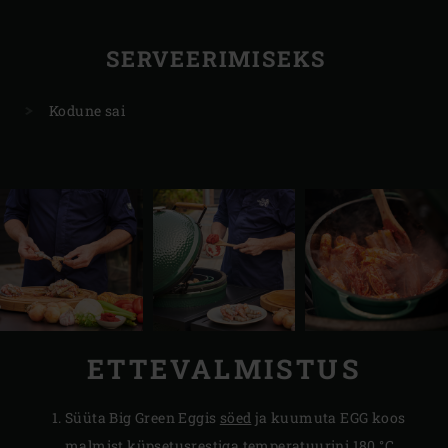
SERVEERIMISEKS
Kodune sai
ETTEVALMISTUS
Süüta Big Green Eggis
söed
ja kuumuta EGG koos
malmist küpsetusrestiga
temperatuurini 180 °C.