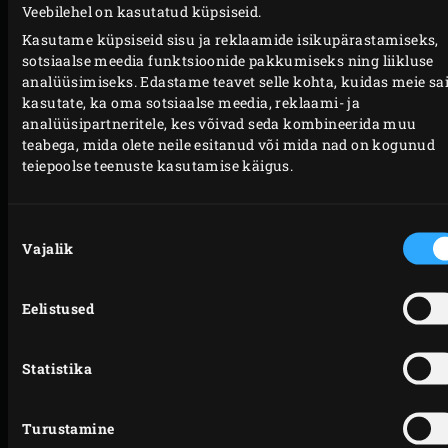
Veebilehel on kasutatud küpsiseid.
VALMISTAMINE
Kasutame küpsiseid sisu ja reklaamide isikupärastamiseks,
sotsiaalse meedia funktsioonide pakkumiseks ning liikluse
analüüsimiseks. Edastame teavet selle kohta, kuidas meie sai
Lase
ovaalne haudepott
restil kuumaks. Nirista
kasutate, ka oma sotsiaalse meedia, reklaami- ja
päevalilleõli potti ja lisa tiigerkreveti koorikud.
analüüsipartneritele, kes võivad seda kombineerida muu
Sulge EGGi kuppel ja kuumuta koorikuid umbes 10
teabega, mida olete neile esitanud või mida nad on kogunud
teiepoolse teenuste kasutamise käigus.
minutit. Sega neid vahepeal ja sulge peale igat
tegevust EGGi kuppel.
Vala juurde tomatipüree ja kuumuta umbes 5
Nõusoleku
Vajalik
valik
minutit, et hape eralduks. Kalla juurde valge vein,
sulge EGGi kuppel ja lase vaikselt umbes 50 minutit
Eelistused
podiseda.
Kurna puljongist koorikud välja ja tõsta see
kõrvale. Pühi haudepott puhtaks, pane tagasi
Statistika
restile ja lisa päevalilleõli, sibul, küüslauk, seller,
fenkol, tomat ja tšillipipar. Küpseta, kuni
Turustamine