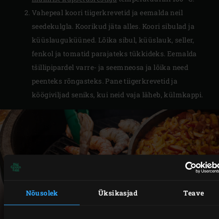
Vahepeal koori tiigerkrevetid ja eemalda neil
seedekulgla. Koorikud jäta alles. Koori sibulad ja
küüslauguküüned. Lõika sibul, küüslauk, seller,
fenkol ja tomatid parajateks tükkideks. Eemalda
tšillipipardel varre- ja seemneosa ja lõika need
peenteks rõngasteks. Pane tiigerkrevetid ja
köögiviljad seniks, kui neid vaja läheb, külmkappi.
Nõusolek
Üksikasjad
Teave