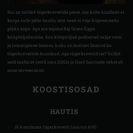
Kui sa mõtled tiigerkrevettide peale, siis kohe kindlasti ei
karga sulle pähe hautis, sest need ei vaja küpsemiseks
pikka aega. Aga me tegime Big Green Eggis
köögiviljahautise, kus köögiviljad podisevad valge veini
ja tomatipüree leemes, kuhu on maitset lisanud ka
tiigerkrevettide koorikud. Aga tiigerkrevetid ise? Grillid
neid malmist restil oma EGGis ja lisad hautisele vahetult
enne serveerimist.
KOOSTISOSAD
HAUTIS
16 koorimata tiigerkrevetti (suurus 6/8)