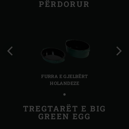
PËRDORUR
Slajdi
Slajd
paraprak
tjetër
FURRA E GJELBËRT
HOLANDEZE
TREGTARËT E BIG
GREEN EGG