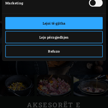
XLarge,
Marketing
117052
Large,
Medium
Lejoi të gjitha
Lejo përzgjedhjen
Refuzo
AKSESORËT E