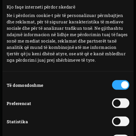
se cili opsion zgjidhni, mishi i gatuar ngadalë do të
Kjo faqe interneti përdor skedarë
mbetet lezetshëm i lëngët dhe i butë. Kurioz? Kthehuni
Ne i përdorim cookie-t për të personalizuar përmbajtjen
sërish pas 4 orëve …
dhe reklamat, për të siguruar karakteristika të mediave
sociale dhe për të analizuar trafikun tonë. Ne gjithashtu
Lerjani furrës holandeze nga giza të kujdeset për zierjen,
ndajmë informacion në lidhje me përdorimin tuaj të faqes
sonë me mediat sociale, reklamat dhe partnerët tanë
zierjen e ngadalë, pjekjen, roston dhe/ose gatimin me
analitik që mund të kombinojnë atë me informacion
avull në Big Green Egg tuaj, në pllakë ose në furrë. Dhe
tjertër që ju keni dhënë atyre, ose atë që e kanë mbledhur
kur të keni mbaruar (përfundimisht)? Ju mund ta
nga përdorimi juaj prej shërbimeve të tyre.
vendosni furrën holandeze në pjatalarëse, edhe pse larja
me dorë do të ishte më mirë. Furra holandeze nga giza ka
Zgjedhja
Të domosdoshme
e
një kapacitet prej 5.2 litra. Vajoseni atë herë pas here me
pëlqimit
vaj bimor për ta mbajtur atë në gjendje tip-top.
Preferencat
Kodi i
Modelet
artikullit
Statistika
2XL,