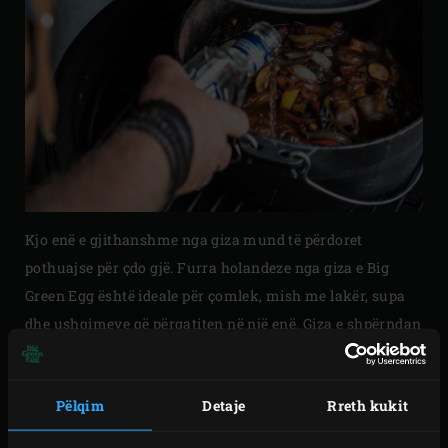
Kjo enë e gjithanshme nga giza mund të përdoret
pothuajse për çdo gjë. Furra holandeze nga giza e Big
Green Egg është ideale për çomlek, mish me lakër, supa
dhe ushqimeve që përgatiten në një enë. Giza e shpërndan
nxehtësinë në të gjithë enën dhe kapaku i rëndë i furrës
holandeze nga giza do të parandalojë humbjen e lëngut.
Pëlqim
Detaje
Rreth kukit
Ose përdoreni pa kapak për t’i dhënë të gjithë përbërësëve
tuaj atë shijen unike të Big Green Egg. Pa marrë parasysh