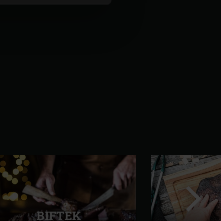
Slajdi
tjetër
BIFTEK