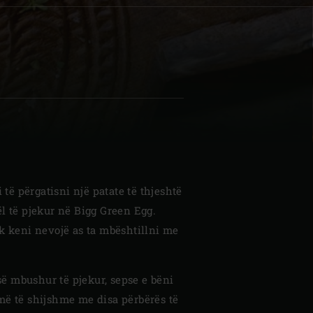
| Schweiz (Français)
z
i të përgatisni një patate të thjeshtë
l të pjekur në Bigg Green Egg.
k keni nevojë as ta mbështillni me
 së mbushur të pjekur, sepse e bëni
më të shijshme me disa përbërës të