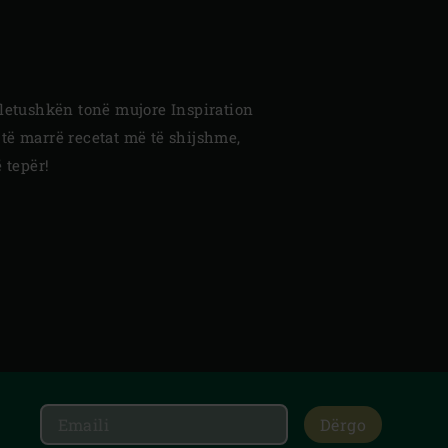
fletushkën tonë mujore Inspiration
 të marrë recetat më të shijshme,
 tepër!
Dërgo