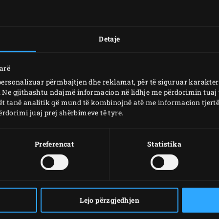
SHTYPNI
Detaje
AKSESORËT E
darë
PËRDORUR
 personalizuar përmbajtjen dhe reklamat, për të siguruar karakter
ë. Ne gjithashtu ndajmë informacion në lidhje me përdorimin tuaj
ët tanë analitik që mund të kombinojnë atë me informacion tjertër
rdorimi juaj prej shërbimeve të tyre.
Preferencat
Statistika
Lejo përzgjedhjen