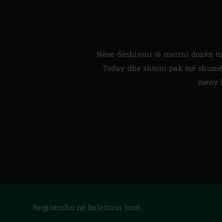
Nëse dëshironi të merrni dozën tu
Today dhe shtoni pak më shumë sh
meny i
Regjistrohu në buletinin tonë: