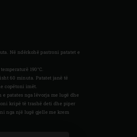
uta. Në ndërkohë pastroni patatet e
 temperaturë 190°C.
isht 60 minuta. Patatet janë të
he copëtoni imët.
n e patates nga lëvorja me lugë dhe
ni kripë të trashë deti dhe piper
sni nga një lugë gjelle me krem