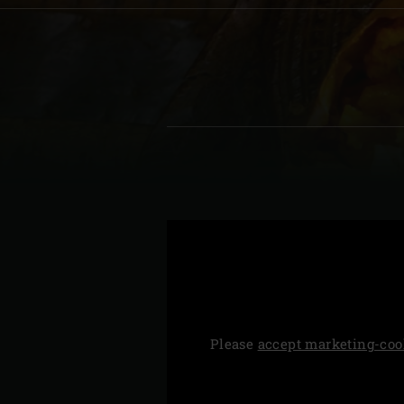
Denmark | Danmark
Estonia | Eesti
Finland | Suomi
France | France
Germany | Deutschland
Greece
Hungary | Magyarország
Please
accept marketing-coo