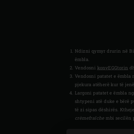
Ndizni qymyr drurin në Bi
ëmbla.
Vendosni
konvEGGtorin
dh
Vendosni patatet e ëmbla n
pjekura atëherë kur të jen
Largoni patatet e ëmbla ng
shtypeni atë duke e bërë p
të zi sipas dëshirës. Kthe
crèmefraîche
mbi secilën p