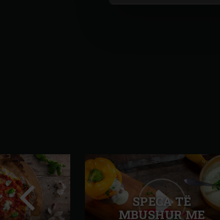
Slajdi
paraprak
SPECA TË
MBUSHUR ME