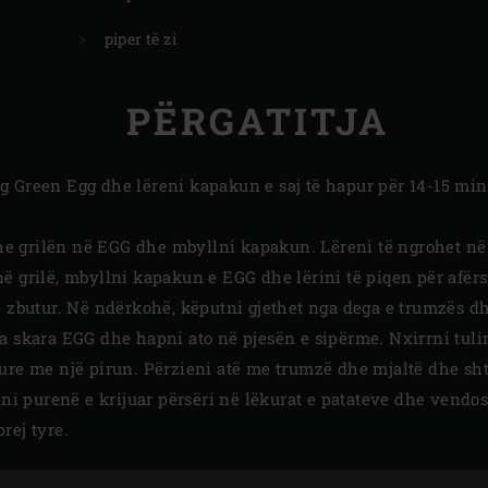
piper të zi
PËRGATITJA
g Green Egg dhe lëreni kapakun e saj të hapur për 14-15 min
e grilën në EGG dhe mbyllni kapakun. Lëreni të ngrohet në
ë grilë, mbyllni kapakun e EGG dhe lërini të piqen për afërs
ë zbutur. Në ndërkohë, këputni gjethet nga dega e trumzës d
a skara EGG dhe hapni ato në pjesën e sipërme. Nxirrni tuli
ure me një pirun. Përzieni atë me trumzë dhe mjaltë dhe shto
jeni purenë e krijuar përsëri në lëkurat e patateve dhe vendo
rej tyre.