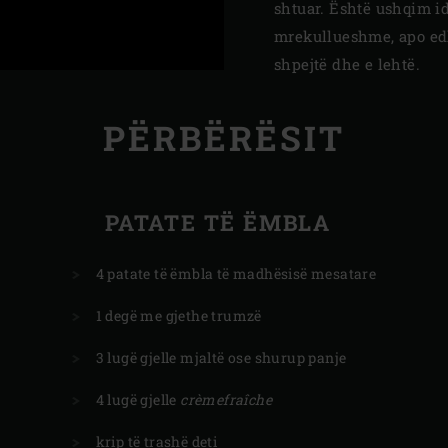
shtuar. Është ushqim id
mrekullueshme, apo edh
shpejtë dhe e lehtë.
PËRBËRËSIT
PATATE TË ËMBLA
4 patate të ëmbla të madhësisë mesatare
1 degë me gjethe trumzë
3 lugë gjelle mjaltë ose shurup panje
4 lugë gjelle
crèmefraîche
krip të trashë deti