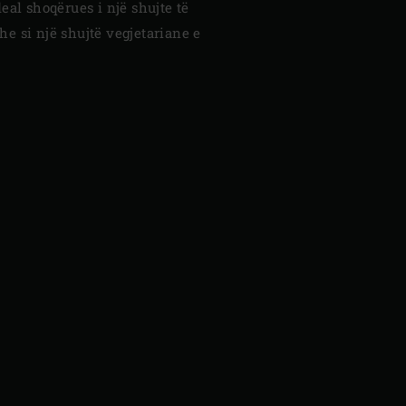
eal shoqërues i një shujte të
e si një shujtë vegjetariane e