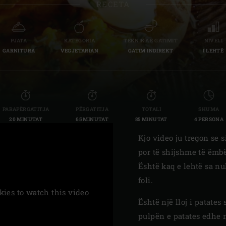
RECETA
Slovenia | Slovenija
Spain | España
PJATA
KATEGORIA
TEKNIKA E GATIMIT
NIVELI
GARNITURA
VEGJETARIAN
GATIM INDIREKT
I LEHTË
Sweden | Sverige
Switzerland (French) 
Switzerland | Schwei
PARAPËRGATITJA
PËRGATITJA
TOTALI
SHUMA
20 MINUTAT
65 MINUTAT
85 MINUTAT
4 PERSONA
Turkey | Türkiye
Kjo video ju tregon se s
por të shijshme të ëmbë
Është kaq e lehtë sa nu
foli.
kies
to watch this video
Është një lloj i patates
pulpën e patates edhe 