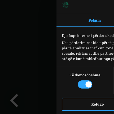
Pëlqim
Kjo faqe interneti përdor ske
Ne i përdorim cookie-t për të
për të analizuar trafikun ton
sociale, reklamat dhe partner
atë që e kanë mbledhur nga pë
Zgjedhja
e
Të domosdoshme
pëlqimit
Refuzo