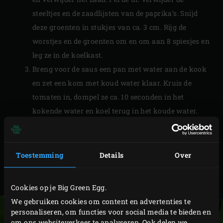
steeltjes en de zaadlijsten van de paprika’s. Snijd
deze groenten in stukjes van ca. 3 cm. Rijg de
worstjes en de groenten om en om aan 8 spiesjes en
leg ze in de koelkast.
Breng voor de saus een pan met water aan de kook
en zet een kom met koud water klaar. Kruis de
tomaten in, dompel ze ca. 10 seconden in het
kokende water en koel terug in het koude water.
Verwijder het velletje en halveer de tomaten. Schep
de zaadjes eruit en snijd het vruchtvlees in blokjes.
Pel en snipper de ui. Verwijder het steeltje van de
Toestemming
Details
Over
chilipeper, halveer deze en verwijder de zaadlijsten.
Snijd het vruchtvlees fijn.
Cookies op je Big Green Egg.
We gebruiken cookies om content en advertenties te
personaliseren, om functies voor social media te bieden en
om ons websiteverkeer te analyseren. Ook delen we