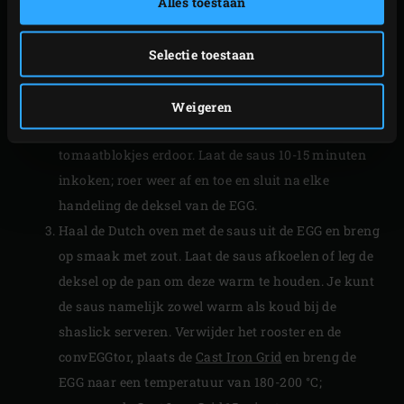
Alles toestaan
Meng de olijfolie, de ui, de chilipeper, de
gemberwortel, de currypasta, het anijszaad, de
chilipoeder en de kurkuma door het mosterdzaad
Selectie toestaan
en bak tot de uien glazig zijn. Roer af en toe en sluit
na elke handeling de deksel van de EGG. Blus af met
Weigeren
de kokosmelk en de kippenbouillon en meng de
tomaatblokjes erdoor. Laat de saus 10-15 minuten
inkoken; roer weer af en toe en sluit na elke
handeling de deksel van de EGG.
Haal de Dutch oven met de saus uit de EGG en breng
op smaak met zout. Laat de saus afkoelen of leg de
deksel op de pan om deze warm te houden. Je kunt
de saus namelijk zowel warm als koud bij de
shaslick serveren. Verwijder het rooster en de
convEGGtor, plaats de
Cast Iron Grid
en breng de
EGG naar een temperatuur van 180-200 °C;