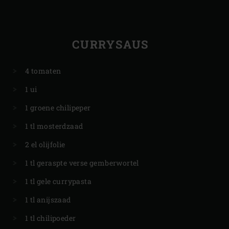
CURRYSAUS
4 tomaten
1 ui
1 groene chilipeper
1 tl mosterdzaad
2 el olijfolie
1 tl geraspte verse gemberwortel
1 tl gele currypasta
1 tl anijszaad
1 tl chilipoeder