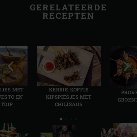
GERELATEERDE
RECEPTEN
Vorige
Volg
slide
slide
SJES MET
KERRIE-KOFFIE
PROV
PESTO EN
KIPSPIESJES MET
GROENT
TDIP
CHILISAUS