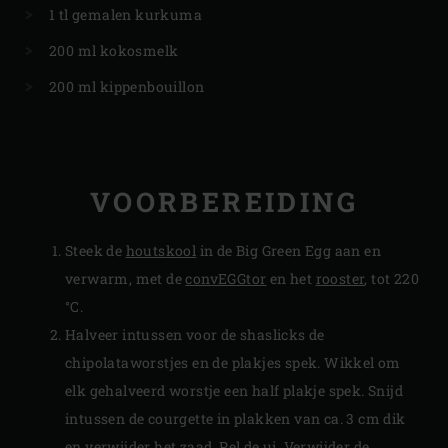
1 tl gemalen kurkuma
200 ml kokosmelk
200 ml kippenbouillon
VOORBEREIDING
Steek de
houtskool
in de Big Green Egg aan en
verwarm, met de
convEGGtor
en het
rooster
, tot 220
°C.
Halveer intussen voor de shaslicks de
chipolataworstjes en de plakjes spek. Wikkel om
elk gehalveerd worstje een half plakje spek. Snijd
intussen de courgette in plakken van ca. 3 cm dik
en verwijder het zaad. Pel de ui. Verwijder de