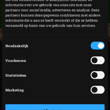
informatie over uw gebruik van onze site met onze
partners voor social media, adverteren en analyse. Deze
partners kunnen deze gegevens combineren met andere
informatie die u aan ze heeft verstrekt of die ze hebben
verzameld op basis van uw gebruik van hun services.
Toestemmingsselectie
Noodzakelijk
BEREIDING
Voorkeuren
Verwarm voor de currysaus de
Green Dutch Oven
(rond) op het rooster. Voeg het mosterdzaad aan de
Statistieken
pan toe en leg de deksel erop; het mosterdzaad zal
gaan poppen (een beetje zoals popcorn) dus dit is
Marketing
echt noodzakelijk. Sluit de deksel van de EGG en
wacht tot het mosterdzaad heet is, dit duurt maar
een tiental seconden.