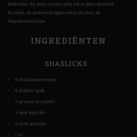
lekkerder. Bij deze variant gebruik je geen shaslick
kruiden, de spiesjes krijgen extra pit door de
chipolataworstjes.
INGREDIËNTEN
SHASLICKS
8 chipolataworstjes
8 plakjes spek
½ groene courgette
½ gele paprika
½ rode paprika
1 ui