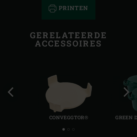
PRINTEN
GERELATEERDE
ACCESSOIRES
Vorige
Volg
slide
slide
CONVEGGTOR®
GREEN 