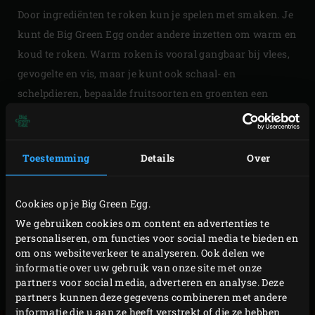
Door ingrediënten te roken kun je spelen met smaken. Je
kunt de Big Green Egg onder andere inzetten om warm en
koud te roken. Warm roken is vooral gangbaar bij vlees,
gevogelte en vis, maar je kunt ook schaal- en
schelpdieren, bepaalde fruitsoorten en groenten een
heerlijk rookaccent geven. Zalm is wellicht het meest
populaire ingrediënt om koud te roken. Maar wil je out of
the box-koken dan kun je ook producten als boter,
Toestemming
Details
Over
olijfolie, eieren, kazen, chocolade, noten, zout of zuivel
koud roken. Gerookte zuivel is bijvoorbeeld een geweldige
Cookies op je Big Green Egg.
basis om ijs van te draaien. Zo serveer je echt iets unieks!
We gebruiken cookies om content en advertenties te
Afhankelijk van het product dat je wilt roken en het
personaliseren, om functies voor social media te bieden en
gewenste smaakaccent maak je gebruik van
om ons websiteverkeer te analyseren. Ook delen we
informatie over uw gebruik van onze site met onze
verschillende soorten
rookhout
. De setting in de Big Green
partners voor social media, adverteren en analyse. Deze
Egg is afhankelijk van op welke manier je rookt.
partners kunnen deze gegevens combineren met andere
informatie die u aan ze heeft verstrekt of die ze hebben