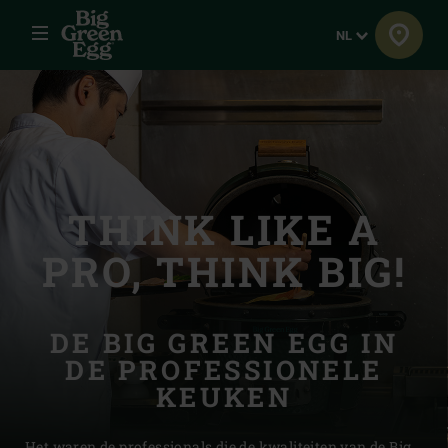
Menu
Taal
NL
THINK LIKE A
PRO, THINK BIG!
DE BIG GREEN EGG IN
DE PROFESSIONELE
KEUKEN
Het waren de professionals die de kwaliteiten van de Big