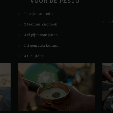
VOOR DE PESTO
1 bosje koriander
2 
2 teentjes knoflook
4 el pijnboompitten
1 tl gemalen komijn
4 tl olijfolie