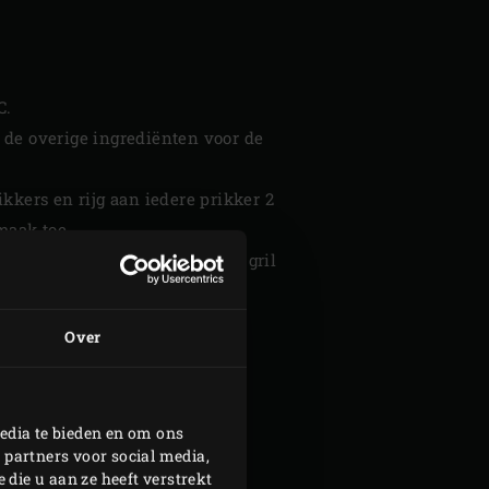
C.
 de overige ingrediënten voor de
kkers en rijg aan iedere prikker 2
maak toe.
/2 minuut. Keer de spiesjes en gril
Over
edia te bieden en om ons
 partners voor social media,
die u aan ze heeft verstrekt