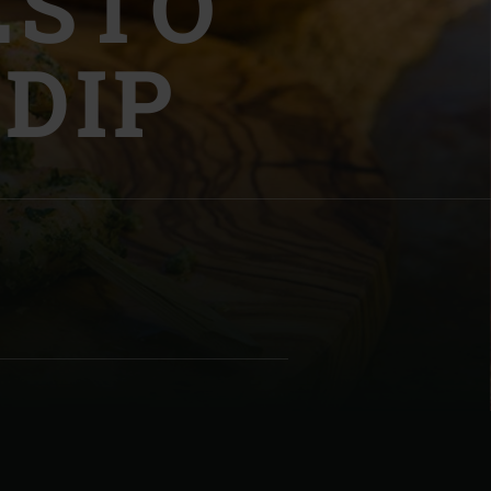
ESTO
DIP
| Schweiz (Français)
z