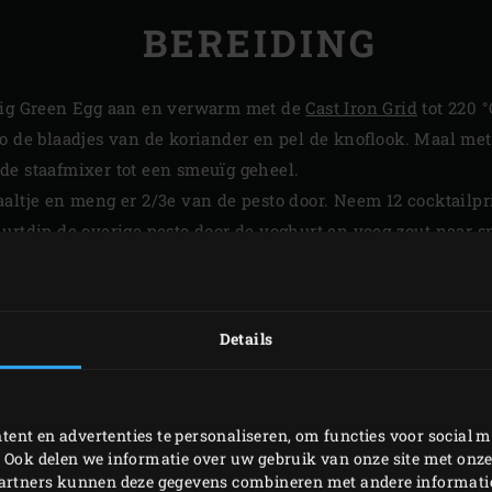
BEREIDING
 Big Green Egg aan en verwarm met de
Cast Iron Grid
tot 220 °
o de blaadjes van de koriander en pel de knoflook. Maal met
de staafmixer tot een smeuïg geheel.
altje en meng er 2/3e van de pesto door. Neem 12 cocktailpri
urtdip de overige pesto door de yoghurt en voeg zout naar s
 rooster van de Big Green Egg. Sluit de deksel en gril ze 2 1
inuut.
rooster en serveer met de yoghurtdip.
Details
PRINTEN
ent en advertenties te personaliseren, om functies voor social m
 Ook delen we informatie over uw gebruik van onze site met onze
partners kunnen deze gegevens combineren met andere informatie 