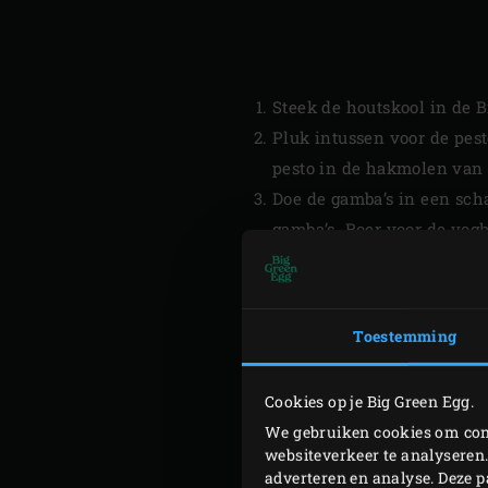
Steek de houtskool in de
Pluk intussen voor de pest
pesto in de hakmolen van 
Doe de gamba’s in een scha
gamba’s. Roer voor de yogh
Leg de gambaspiesjes op het
nogmaals ongeveer 2 1/2 m
Neem de spiesjes van het 
Toestemming
Cookies op je Big Green Egg.
We gebruiken cookies om cont
websiteverkeer te analyseren.
adverteren en analyse. Deze 