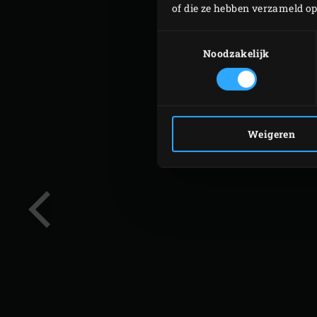
of die ze hebben verzameld o
Toestemmingsselectie
Noodzakelijk
Weigeren
Vorige
slide