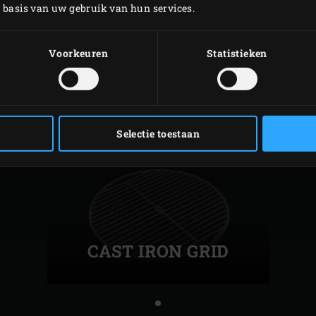
p basis van uw gebruik van hun services.
GERELATEERDE
ACCESSOIRES
Voorkeuren
Statistieken
Selectie toestaan
CAST IRON GRID