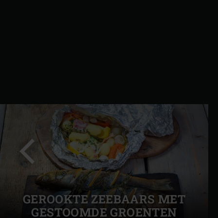
Vorige
GEROOKTE ZEEBAARS MET
slide
GESTOOMDE GROENTEN