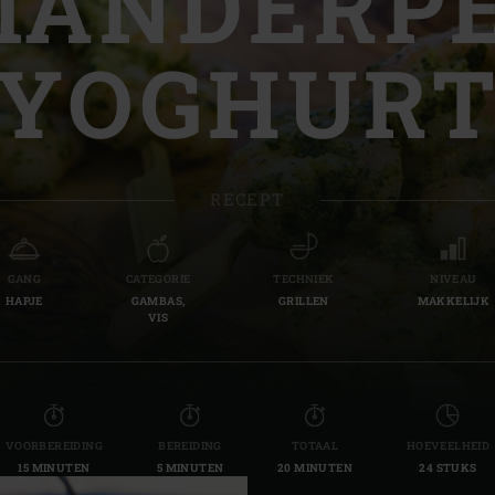
IANDERP
Slovenia | Slovenija
 YOGHURT
Spain | España
Sweden | Sverige
Switzerland (French) 
RECEPT
Switzerland | Schwei
Turkey | Türkiye
GANG
CATEGORIE
TECHNIEK
NIVEAU
HAPJE
GAMBAS,
GRILLEN
MAKKELIJK
VIS
VOORBEREIDING
BEREIDING
TOTAAL
HOEVEELHEID
15 MINUTEN
5 MINUTEN
20 MINUTEN
24 STUKS