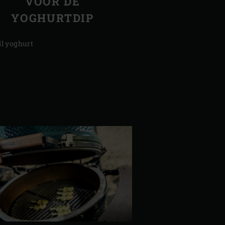
VOOR DE
YOGHURTDIP
dl yoghurt