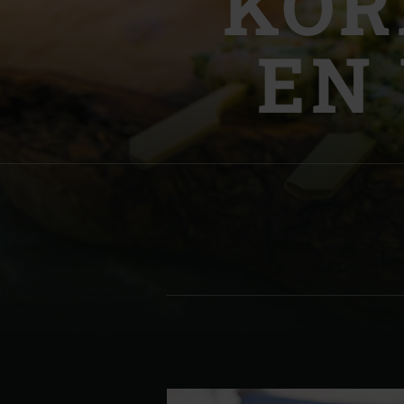
KOR
Denmark | Danmark
EN
Estonia | Eesti
Finland | Suomi
France | France
Germany | Deutschland
Greece | Ελλάδα
Hungary | Magyarország