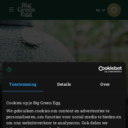
Menu
Taal
NL
COPYRIGHT
Alle intellectuele eigendomsrechten, waaronder (doch
Toestemming
Details
Over
niet uitsluitend) alle auteursrechten en databankrechten,
met betrekking tot en voortvloeiend uit de (informatie op
Cookies op je Big Green Egg.
de) website van Big Green Egg Europe, behoren
We gebruiken cookies om content en advertenties te
uitsluitend toe aan Big Green Egg Europe. Niets van de
personaliseren, om functies voor social media te bieden en
om ons websiteverkeer te analyseren. Ook delen we
website van Big Green Egg Europe mag worden