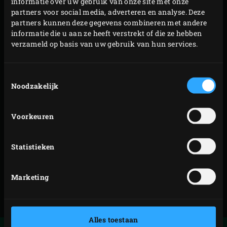
informatie over uw gebruik van onze site met onze
verveelvoudigd of openbaar gemaakt, in welke vorm en
partners voor social media, adverteren en analyse. Deze
op welke wijze dan ook, zonder de voorafgaande
partners kunnen deze gegevens combineren met andere
informatie die u aan ze heeft verstrekt of die ze hebben
schriftelijke toestemming van Big Green Egg Europe.
verzameld op basis van uw gebruik van hun services.
Uitsluitend Big Green Egg Europe is gerechtigd
registraties te verrichten met betrekking tot eventuele
Toestemmingsselectie
intellectuele eigendomsrechten met betrekking tot en
Noodzakelijk
voortvloeiend uit de (informatie op de) website van Big
Green Egg Europe.
Voorkeuren
Big Green Egg®, EGG®, MiniMax™, EGG Mates®, Nest®,
Statistieken
EGGmitt® en convEGGtor® zijn geregistreerde
merknamen van Big Green Egg Inc.
Marketing
Alles toestaan