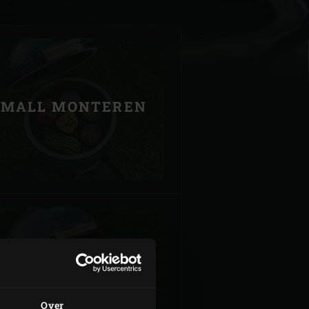
SMALL MONTEREN
| Schweiz (Français)
z
LARGE MONTEREN
Over