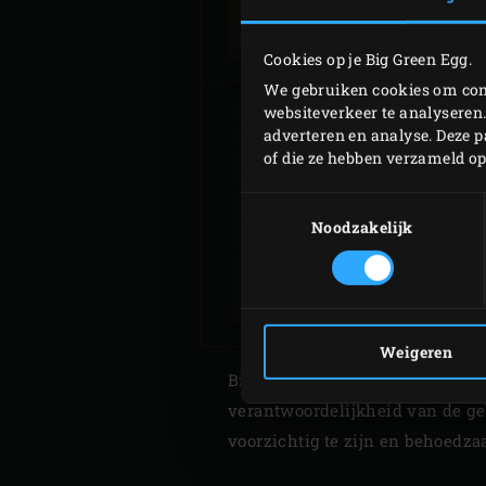
Cookies op je Big Green Egg.
We gebruiken cookies om cont
websiteverkeer te analyseren.
adverteren en analyse. Deze 
of die ze hebben verzameld o
Toestemmingsselectie
2XL MONTEREN
Noodzakelijk
Weigeren
Big Green Egg heeft de grootst m
verantwoordelijkheid van de geb
voorzichtig te zijn en behoedz