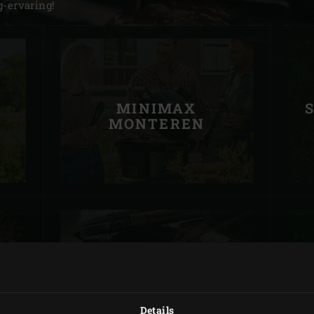
g-ervaring!
Slovenia | Slovenija
Spain | España
Sweden | Sverige
N
MINIMAX
Switzerland (French) 
MONTEREN
Switzerland | Schwei
Turkey | Türkiye
LARGE MONTEREN
X
Details