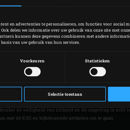
ent en advertenties te personaliseren, om functies voor social m
 Ook delen we informatie over uw gebruik van onze site met onze
partners kunnen deze gegevens combineren met andere informatie 
p basis van uw gebruik van hun services.
HANDLEIDINGEN
Voorkeuren
Statistieken
Selectie toestaan
ogelijke zorg besteed aan de veiligheid bij het gebruik van h
ruiker de veiligheid van zichzelf en de omgeving in acht te
aam met de EGG en bijbehorende artikelen om te gaan.