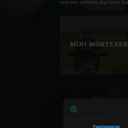
voor een optimale Big Green Eg
Denmark | Danmark
Estonia | Eesti
Finland | Suomi
MINI MONTERE
France | France
Germany | Deutschland
Greece | Ελλάδα
Hungary | Magyarország
MEDIUM
MONTEREN
Toestemming