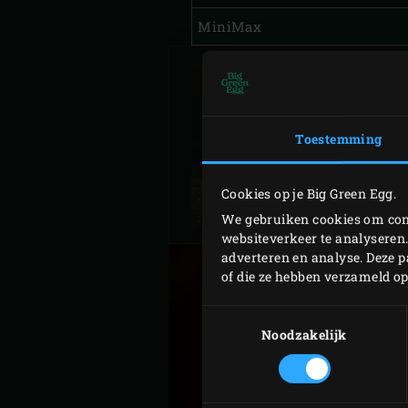
MiniMax
CÔTE DE BOEUF
Toestemming
Cookies op je Big Green Egg.
We gebruiken cookies om cont
websiteverkeer te analyseren.
adverteren en analyse. Deze 
of die ze hebben verzameld o
Toestemmingsselectie
Noodzakelijk