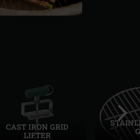
STAINL
CAST IRON GRID
G
LIFTER
Volgend