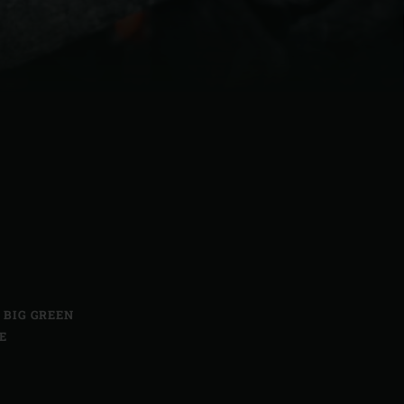
| Schweiz (Français)
z
,
BIG GREEN
E