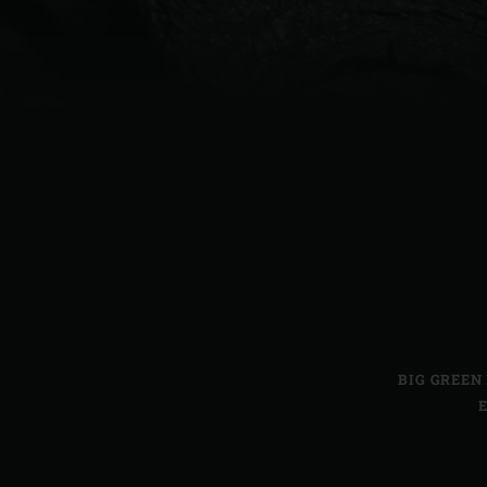
Denmark | Danmark
Estonia | Eesti
Finland | Suomi
France | France
Germany | Deutschland
Greece | Ελλάδα
Hungary | Magyarország
BIG GREEN