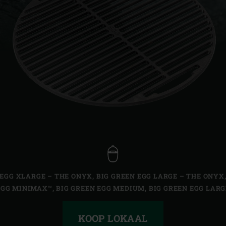
Slovenia | Slovenija
Spain | España
Sweden | Sverige
Switzerland (French) 
Switzerland | Schwei
Turkey | Türkiye
 EGG XLARGE – THE ONYX
,
BIG GREEN EGG LARGE – THE ONYX
EGG MINIMAX™
,
BIG GREEN EGG MEDIUM
,
BIG GREEN EGG LARG
KOOP LOKAAL